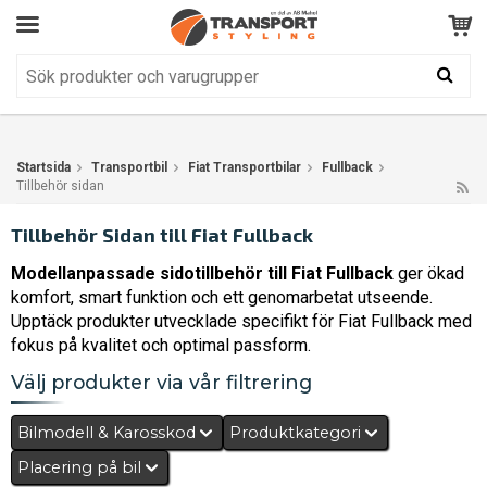
Kundservice
BRA
Din varukorg är tom!
Produkten har blivit tillagd i varukorgen
Startsida
Transportbil
Fiat Transportbilar
Fullback
Tillbehör sidan
Tillbehör Sidan till Fiat Fullback
Modellanpassade sidotillbehör till Fiat Fullback
ger ökad
komfort, smart funktion och ett genomarbetat utseende.
Upptäck produkter utvecklade specifikt för Fiat Fullback med
fokus på kvalitet och optimal passform.
Välj produkter via vår filtrering
Bilmodell & Karosskod
Produktkategori
Placering på bil