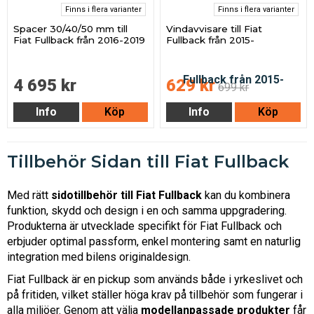
Finns i flera varianter
Finns i flera varianter
Spacer 30/40/50 mm till
Vindavvisare till Fiat
Fiat Fullback från 2016-2019
Fullback från 2015-
4 695 kr
629 kr
699 kr
Info
Köp
Info
Köp
Tillbehör Sidan till Fiat Fullback
Med rätt
sidotillbehör till Fiat Fullback
kan du kombinera
funktion, skydd och design i en och samma uppgradering.
Produkterna är utvecklade specifikt för Fiat Fullback och
erbjuder optimal passform, enkel montering samt en naturlig
integration med bilens originaldesign.
Fiat Fullback är en pickup som används både i yrkeslivet och
på fritiden, vilket ställer höga krav på tillbehör som fungerar i
alla miljöer. Genom att välja
modellanpassade produkter
får