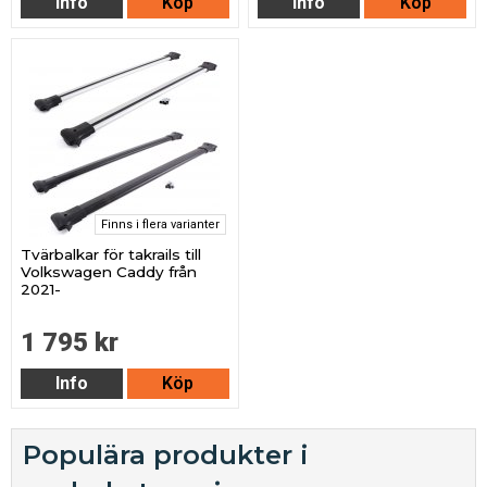
Info
Köp
Info
Köp
Finns i flera varianter
Tvärbalkar för takrails till
Volkswagen Caddy från
2021-
1 795 kr
Info
Köp
Populära produkter i