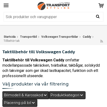
Kundservice
BRA
Din varukorg är tom!
Produkten har blivit tillagd i varukorgen
Startsida
Transportbil
Volkswagen Transportbilar
Caddy
Tillbehör tak
Taktillbehör till Volkswagen Caddy
Taktillbehör till Volkswagen Caddy
omfattar
modellanpassade takräcken, tvärbalkar, takbågar, solskydd
och takvingar som ger ökad lastkapacitet, funktion och ett
professionellt utseende.
Välj produkter via vår filtrering
Bilmodell & Karosskod
Produktkategori
Placering på bil