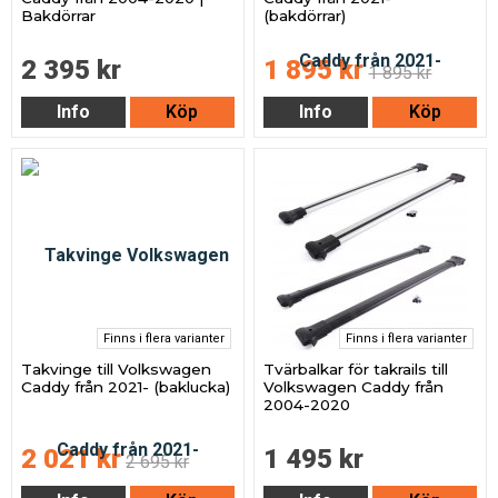
Bakdörrar
(bakdörrar)
2 395 kr
1 895 kr
1 895 kr
Info
Köp
Info
Köp
Finns i flera varianter
Finns i flera varianter
Takvinge till Volkswagen
Tvärbalkar för takrails till
Caddy från 2021- (baklucka)
Volkswagen Caddy från
2004-2020
2 021 kr
1 495 kr
2 695 kr