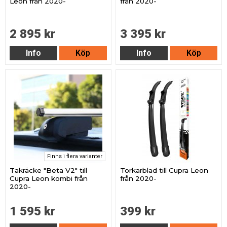
Leon från 2020-
från 2020-
2 895 kr
3 395 kr
Info
Köp
Info
Köp
Finns i flera varianter
Takräcke "Beta V2" till
Torkarblad till Cupra Leon
Cupra Leon kombi från
från 2020-
2020-
1 595 kr
399 kr