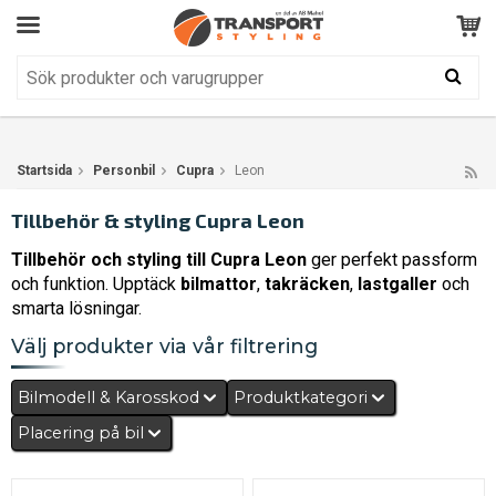
Kundservice
BRA
Din varukorg är tom!
Produkten har blivit tillagd i varukorgen
Startsida
Personbil
Cupra
Leon
Tillbehör & styling Cupra Leon
Tillbehör och styling till Cupra Leon
ger perfekt passform
och funktion. Upptäck
bilmattor
,
takräcken
,
lastgaller
och
smarta lösningar.
Välj produkter via vår filtrering
Bilmodell & Karosskod
Produktkategori
Placering på bil