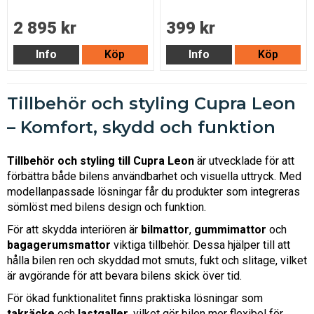
2 895 kr
399 kr
Info
Köp
Info
Köp
Tillbehör och styling Cupra Leon
– Komfort, skydd och funktion
Tillbehör och styling till Cupra Leon
är utvecklade för att
förbättra både bilens användbarhet och visuella uttryck. Med
modellanpassade lösningar får du produkter som integreras
sömlöst med bilens design och funktion.
För att skydda interiören är
bilmattor
,
gummimattor
och
bagagerumsmattor
viktiga tillbehör. Dessa hjälper till att
hålla bilen ren och skyddad mot smuts, fukt och slitage, vilket
är avgörande för att bevara bilens skick över tid.
För ökad funktionalitet finns praktiska lösningar som
takräcke
och
lastgaller
, vilket gör bilen mer flexibel för