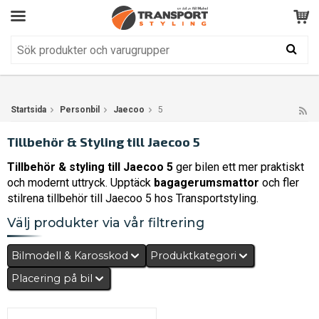
Kundservice
BRA
Din varukorg är tom!
Produkten har blivit tillagd i varukorgen
Startsida
Personbil
Jaecoo
5
Tillbehör & Styling till Jaecoo 5
Tillbehör & styling till Jaecoo 5
ger bilen ett mer praktiskt
och modernt uttryck. Upptäck
bagagerumsmattor
och fler
stilrena tillbehör till Jaecoo 5 hos Transportstyling.
Välj produkter via vår filtrering
Bilmodell & Karosskod
Produktkategori
Placering på bil