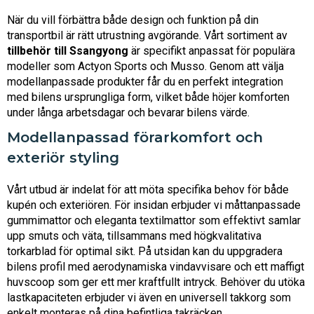
När du vill förbättra både design och funktion på din
transportbil är rätt utrustning avgörande. Vårt sortiment av
tillbehör till Ssangyong
är specifikt anpassat för populära
modeller som Actyon Sports och Musso. Genom att välja
modellanpassade produkter får du en perfekt integration
med bilens ursprungliga form, vilket både höjer komforten
under långa arbetsdagar och bevarar bilens värde.
Modellanpassad förarkomfort och
exteriör styling
Vårt utbud är indelat för att möta specifika behov för både
kupén och exteriören. För insidan erbjuder vi måttanpassade
gummimattor och eleganta textilmattor som effektivt samlar
upp smuts och väta, tillsammans med högkvalitativa
torkarblad för optimal sikt. På utsidan kan du uppgradera
bilens profil med aerodynamiska vindavvisare och ett maffigt
huvscoop som ger ett mer kraftfullt intryck. Behöver du utöka
lastkapaciteten erbjuder vi även en universell takkorg som
enkelt monteras på dina befintliga takräcken.