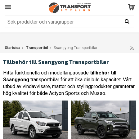
Kundservice
BRA
Din varukorg är tom!
Produkten har blivit tillagd i varukorgen
Startsida
Transportbil
Ssangyong Transportbilar
Tillbehör till Ssangyong Transportbilar
Hitta funktionella och modellanpassade
tillbehör till
Ssangyong
transportbilar för att öka din bils kapacitet. Vårt
utbud av vindavvisare, mattor och stylingprodukter garanterar
hög kvalitet för både Actyon Sports och Musso.