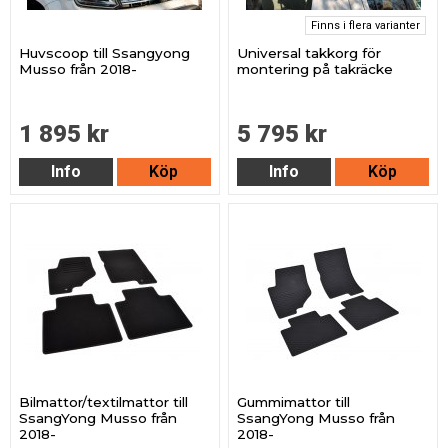
Finns i flera varianter
Huvscoop till Ssangyong
Universal takkorg för
Musso från 2018-
montering på takräcke
1 895 kr
5 795 kr
Info
Köp
Info
Köp
Bilmattor/textilmattor till
Gummimattor till
SsangYong Musso från
SsangYong Musso från
2018-
2018-