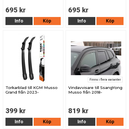
695 kr
695 kr
Info
Köp
Info
Köp
Finns i flera varianter
Torkarblad till KGM Musso
Vindavvisare till SsangYong
Grand från 2023-
Musso från 2018-
399 kr
819 kr
Info
Köp
Info
Köp