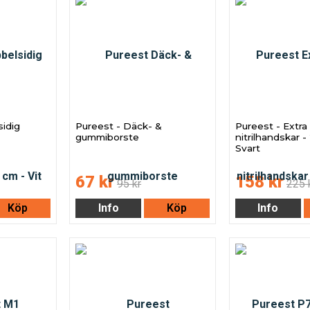
sidig
Pureest - Däck- &
Pureest - Extra
gummiborste
nitrilhandskar -
Svart
67 kr
158 kr
95 kr
225 
Köp
Info
Köp
Info