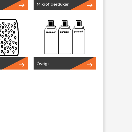
Mikrofiberdukar
Övrigt