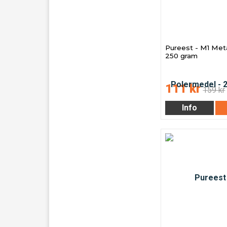
Pureest - M1 Meta
250 gram
111 kr
159 kr
Info