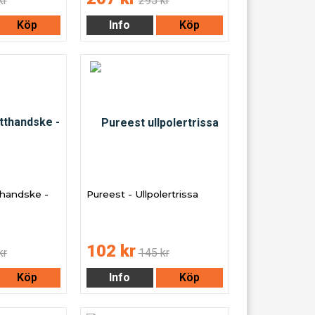
kr
295 kr
Köp
Info
Köp
thandske -
Pureest - Ullpolertrissa
102 kr
kr
145 kr
Köp
Info
Köp