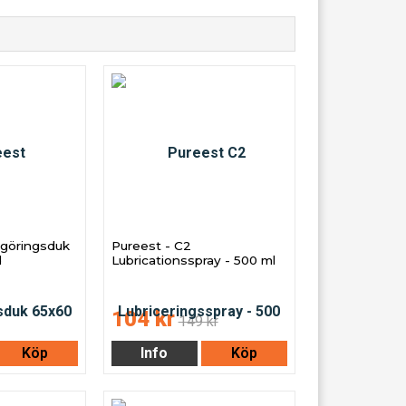
ngöringsduk
Pureest - C2
d
Lubricationsspray - 500 ml
104 kr
149 kr
Köp
Info
Köp