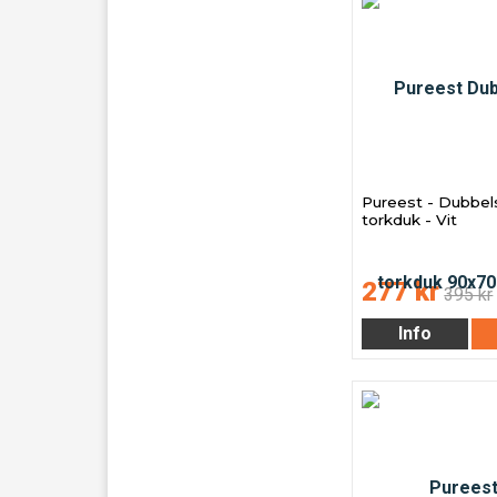
Pureest - Dubbel
torkduk - Vit
277 kr
395 kr
Info