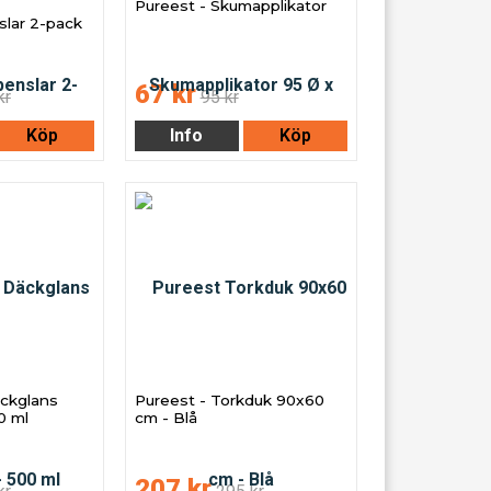
Pureest - Skumapplikator
lar 2-pack
67 kr
kr
95 kr
Köp
Info
Köp
äckglans
Pureest - Torkduk 90x60
0 ml
cm - Blå
207 kr