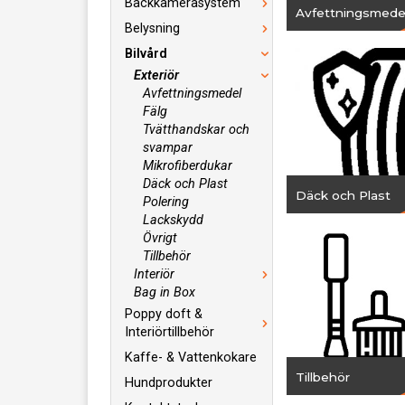
Backkamerasystem
Avfettningsmede
Belysning
Bilvård
Exteriör
Avfettningsmedel
Fälg
Tvätthandskar och
svampar
Mikrofiberdukar
Däck och Plast
Däck och Plast
Polering
Lackskydd
Övrigt
Tillbehör
Interiör
Bag in Box
Poppy doft &
Interiörtillbehör
Kaffe- & Vattenkokare
Tillbehör
Hundprodukter