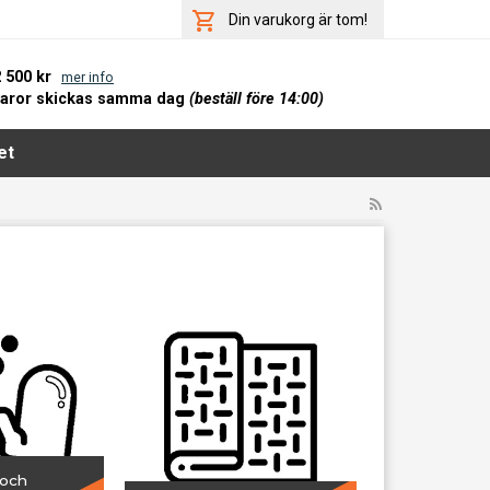
Din varukorg är tom!
2 500 kr
mer info
varor skickas samma dag
(beställ före 14:00)
et
 och