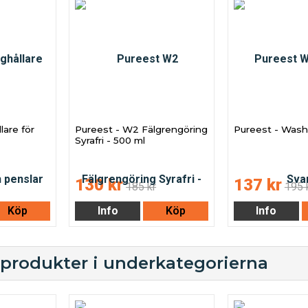
lare för
Pureest - W2 Fälgrengöring
Pureest - Wash
Syrafri - 500 ml
130 kr
137 kr
185 kr
195 
Köp
Info
Köp
Info
 produkter i underkategorierna