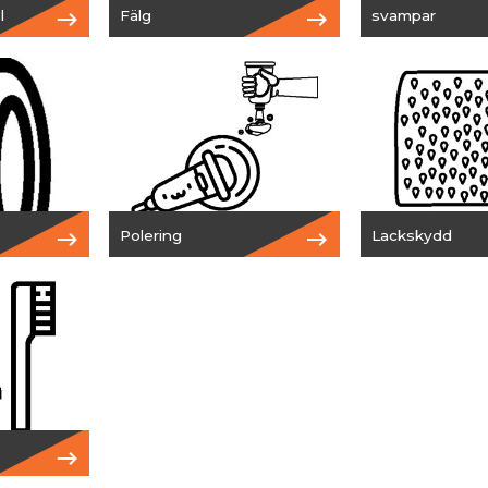
l
Fälg
svampar
Polering
Lackskydd