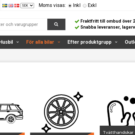
Moms visas:
Inkl
Exkl
Fraktfritt till ombud över 
Snabba leveranser, lager
Husbil
För alla bilar
Efter produktgrupp
Outl
Tvätthandskar