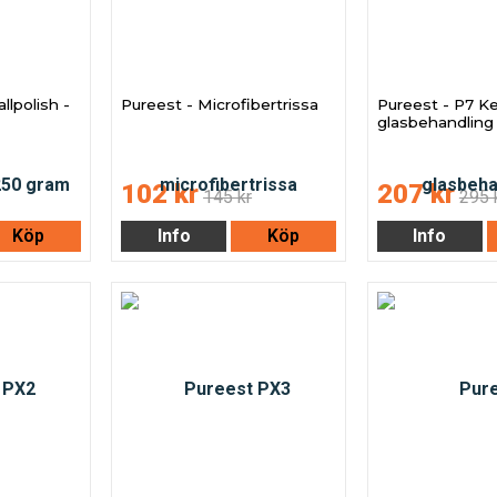
llpolish -
Pureest - Microfibertrissa
Pureest - P7 K
glasbehandling
102 kr
207 kr
145 kr
295 
Köp
Info
Köp
Info