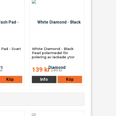
 Pad - Svart
White Diamond - Black
Pearl polermedel för
polering av lackade ytor
139 kr
kr
249 kr
Köp
Info
Köp