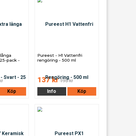
 långa
Pureest - H1 Vattenfri
 25-pack -
rengöring - 500 ml
137 kr
kr
195 kr
Köp
Info
Köp