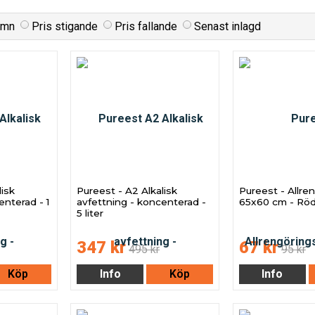
amn
Pris stigande
Pris fallande
Senast inlagd
lisk
Pureest - A2 Alkalisk
Pureest - Allre
enterad - 1
avfettning - koncenterad -
65x60 cm - Rö
5 liter
347 kr
67 kr
495 kr
95 kr
Köp
Info
Köp
Info