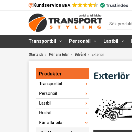
Kundservice
BRA
Transportbil
Personbil
Lastbil
Startsida
För alla bilar
Bilvård
Exteriör
Exteriör
Produkter
Transportbil
Personbil
Lastbil
Husbil
För alla bilar