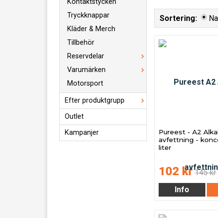
Kontaktstycken
Tryckknappar
Sortering:
N
Kläder & Merch
Tillbehör
Reservdelar
Varumärken
Motorsport
Efter produktgrupp
Outlet
Pureest - A2 Alka
Kampanjer
avfettning - konc
liter
102 kr
145 kr
Info