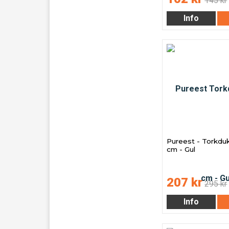
145 kr
Info
Pureest - Torkdu
cm - Gul
207 kr
295 kr
Info