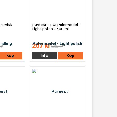
eramisk
Pureest - PX1 Polermedel -
Light polish - 500 ml
207 kr
kr
295 kr
Köp
Info
Köp