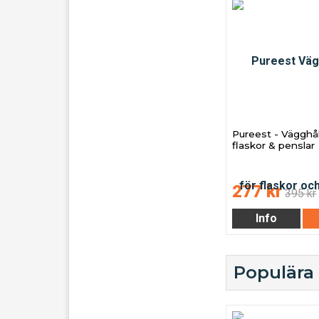
Pureest - Vägghål
flaskor & penslar
277 kr
395 kr
Info
Populära