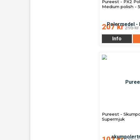
Pureest - PX2 Po
Medium polish - 
207 kr
295 kr
Info
Pureest - Skumpol
Supermjuk
102 kr