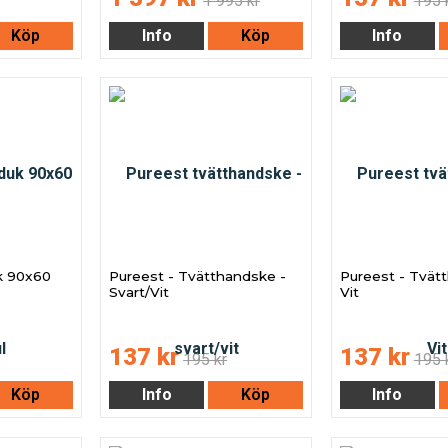
1 995 kr
195 
Köp
Info
Köp
Info
k 90x60
Pureest - Tvätthandske -
Pureest - Tvät
Svart/Vit
Vit
137 kr
137 kr
195 kr
195 
Köp
Info
Köp
Info