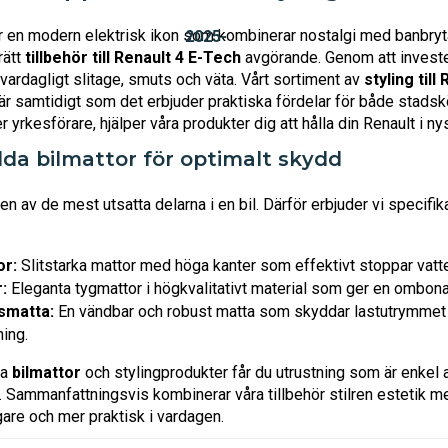
r en modern elektrisk ikon som kombinerar nostalgi med banbrytan
rätt
tillbehör till Renault 4 E-Tech
avgörande. Genom att investe
 vardagligt slitage, smuts och väta. Vårt sortiment av
styling till
tär samtidigt som det erbjuder praktiska fördelar för både stads
r yrkesförare, hjälper våra produkter dig att hålla din Renault i ny
da bilmattor för optimalt skydd
r en av de mest utsatta delarna i en bil. Därför erbjuder vi specif
r:
Slitstarka mattor med höga kanter som effektivt stoppar vatten
:
Eleganta tygmattor i högkvalitativt material som ger en ombona
matta:
En vändbar och robust matta som skyddar lastutrymmet vid
ning.
ra
bilmattor
och stylingprodukter får du utrustning som är enkel a
. Sammanfattningsvis kombinerar våra tillbehör stilren estetik me
re och mer praktisk i vardagen.