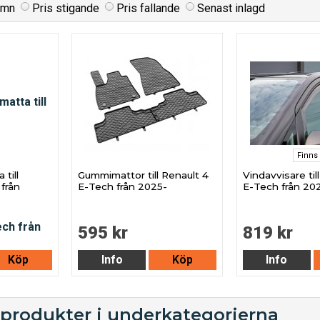
amn
Pris stigande
Pris fallande
Senast inlagd
Finns 
till
Gummimattor till Renault 4
Vindavvisare til
från
E-Tech från 2025-
E-Tech från 20
595 kr
819 kr
Köp
Info
Köp
Info
 produkter i underkategorierna