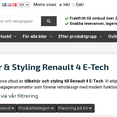
Moms visas:
Inkl
Exkl
Fraktfritt till ombud över 
Snabba leveranser, lager
Husbil
För alla bilar
Efter produktgrupp
Outl
r & Styling Renault 4 E-Tech
siva utbud av
tillbehör och styling till Renault 4 E-Tech
. Vi er
agagerumsmattor som förenar retrodesign med modern funktiona
via vår filtrering
sskod
Produktkategori
Placering på bil