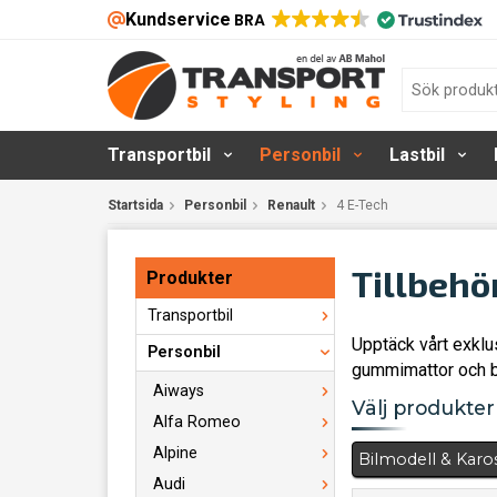
Kundservice
BRA
Transportbil
Personbil
Lastbil
Startsida
Personbil
Renault
4 E-Tech
Tillbehö
Produkter
Transportbil
Upptäck vårt exklu
Personbil
gummimattor och b
Aiways
Välj produkter 
Alfa Romeo
Alpine
Bilmodell & Karo
Audi