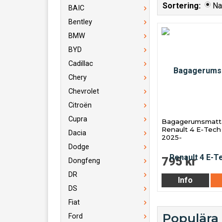
Sortering:
N
BAIC
Bentley
BMW
BYD
Cadillac
Chery
Chevrolet
Citroën
Cupra
Bagagerumsmatta 
Renault 4 E-Tech 
Dacia
2025-
Dodge
795 kr
Dongfeng
DR
Info
DS
Fiat
Populära
Ford