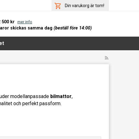
Din varukorg är tom!
2 500 kr
mer info
varor skickas samma dag
(beställ före 14:00)
et
bjuder modellanpassade
bilmattor
,
litet och perfekt passform.