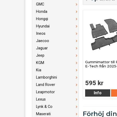
GMC
Honda
Hongqi
Hyundai
Ineos
Jaecoo
Jaguar
Jeep
Gummimattor till 
KGM
E-Tech från 2025
Kia
Lamborghini
595 kr
Land Rover
Leapmotor
Info
Lexus
Lynk & Co
Förhöj din
Maserati