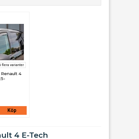
i flera varianter
l Renault 4
25-
Köp
ault 4 E-Tech