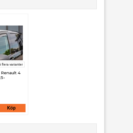
i flera varianter
l Renault 4
25-
Köp