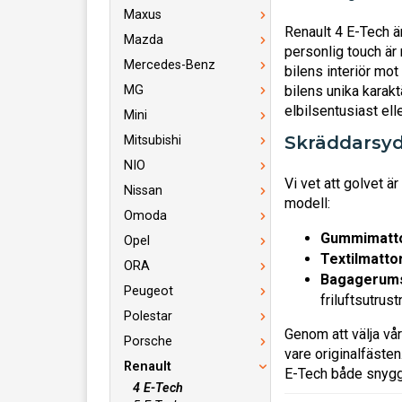
Maxus
Renault 4 E-Tech ä
Mazda
personlig touch är 
Mercedes-Benz
bilens interiör mot
MG
bilens unika karak
elbilsentusiast elle
Mini
Skräddarsyd
Mitsubishi
NIO
Vi vet att golvet ä
Nissan
modell:
Omoda
Gummimatto
Opel
Textilmattor
ORA
Bagagerums
Peugeot
friluftsutrust
Polestar
Genom att välja vå
Porsche
vare originalfästen
Renault
E-Tech både snygga
4 E-Tech