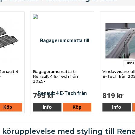
Finns 
Renault 4
Bagagerumsmatta till
Vindavvisare til
-
Renault 4 E-Tech från
E-Tech från 20
2025-
795 kr
819 kr
Köp
Info
Köp
Info
 körupplevelse med styling till Ren