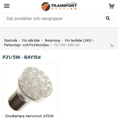
Kundservice
BRA
Din varukorg är tom!
Produkten har blivit tillagd i varukorgen
Startsida
För alla bilar
Belysning
För lastbilar (24V)
Parkerings- och Positionsljus
P21/5W - BAY15d
P21/5W - BAY15d
Diodlampa Xenonvit 21/5W