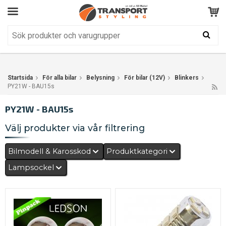
Kundservice
BRA
Din varukorg är tom!
Produkten har blivit tillagd i varukorgen
Startsida
För alla bilar
Belysning
För bilar (12V)
Blinkers
PY21W - BAU15s
PY21W - BAU15s
Välj produkter via vår filtrering
Bilmodell & Karosskod
Produktkategori
Lampsockel