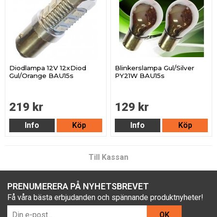
Diodlampa 12V 12xDiod
Blinkerslampa Gul/Silver
Gul/Orange BAU15s
PY21W BAU15s
219 kr
129 kr
Info
Köp
Info
Köp
Till Kassan
PRENUMERERA PÅ NYHETSBREVET
Få våra bästa erbjudanden och spännande produktnyheter!
OK