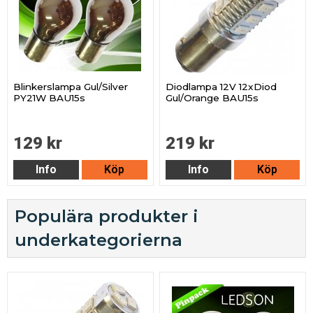
Blinkerslampa Gul/Silver
Diodlampa 12V 12xDiod
PY21W BAU15s
Gul/Orange BAU15s
129 kr
219 kr
Info
Köp
Info
Köp
Populära produkter i
underkategorierna