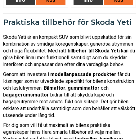
Info
Köp
Info
Köp
Praktiska tillbehör för Skoda Yeti
Skoda Yeti är en kompakt SUV som blivit uppskattad för sin
kombination av smidiga köregenskaper, generösa utrymmen
och höga flexibilitet. Med rätt
tillbehör till Skoda Yeti
kan du
göra bilen ännu mer funktionell samtidigt som du skyddar
interiören och anpassar den efter dina vardagliga behov.
Genom att investera i
modellanpassade produkter
får du
lösningar som är utvecklade specifikt för bilens konstruktion
och lastutrymmen.
Bilmattor
,
gummimattor
och
bagagerumsmattor
bidrar till att skydda kupé och
bagageutrymme mot smuts, fukt och slitage. Det gör bilen
enklare att underhålla samtidigt som den behåller ett välskött
utseende under lång tid.
För dig som vill få ut maximalt av bilens praktiska
egenskaper finns flera smarta tillbehör att välja mellan.
Sortimentet omfattar bland annat
lastgaller
,
hundburar
,