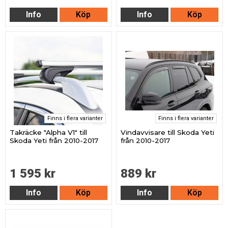
Info
Köp
Info
Köp
Finns i flera varianter
Finns i flera varianter
Takräcke "Alpha V1" till
Vindavvisare till Skoda Yeti
Skoda Yeti från 2010-2017
från 2010-2017
1 595 kr
889 kr
Info
Köp
Info
Köp