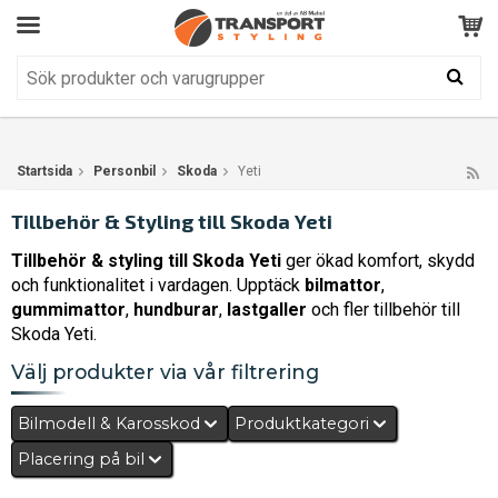
Kundservice
BRA
Din varukorg är tom!
Produkten har blivit tillagd i varukorgen
Startsida
Personbil
Skoda
Yeti
Tillbehör & Styling till Skoda Yeti
Tillbehör & styling till Skoda Yeti
ger ökad komfort, skydd
och funktionalitet i vardagen. Upptäck
bilmattor
,
gummimattor
,
hundburar
,
lastgaller
och fler tillbehör till
Skoda Yeti.
Välj produkter via vår filtrering
Bilmodell & Karosskod
Produktkategori
Placering på bil