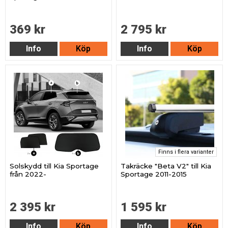
369 kr
2 795 kr
Info
Köp
Info
Köp
Finns i flera varianter
Solskydd till Kia Sportage
Takräcke "Beta V2" till Kia
från 2022-
Sportage 2011-2015
2 395 kr
1 595 kr
Info
Köp
Info
Köp