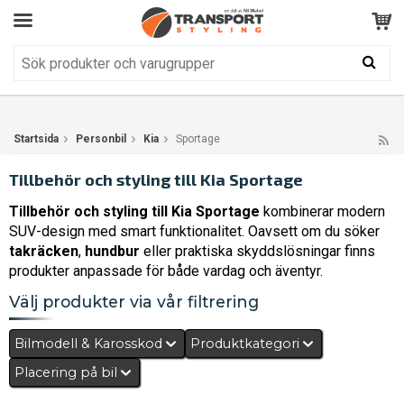
Kundservice
BRA
Din varukorg är tom!
Produkten har blivit tillagd i varukorgen
Startsida
Personbil
Kia
Sportage
Tillbehör och styling till Kia Sportage
Tillbehör och styling till Kia Sportage
kombinerar modern
SUV-design med smart funktionalitet. Oavsett om du söker
takräcken
,
hundbur
eller praktiska skyddslösningar finns
produkter anpassade för både vardag och äventyr.
Välj produkter via vår filtrering
Bilmodell & Karosskod
Produktkategori
Placering på bil