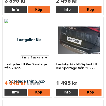
3 395 kr
2 495 kr
Info
Köp
Info
Köp
Finns i flera varianter
Lastgaller till Kia Sportage
Lastskydd i ABS-plast till
från 2022-
Kia Sportage från 2022-
4 046 kr
1 495 kr
4 495 kr
Info
Köp
Info
Köp