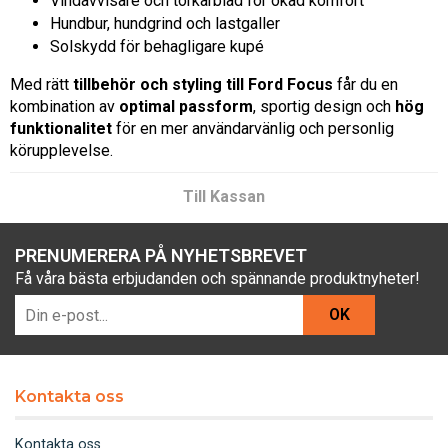
Vindavvisare och torkarblad för ökad komfort
Hundbur, hundgrind och lastgaller
Solskydd för behagligare kupé
Med rätt
tillbehör och styling till Ford Focus
får du en
kombination av
optimal passform
, sportig design och
hög
funktionalitet
för en mer användarvänlig och personlig
körupplevelse.
Till Kassan
PRENUMERERA PÅ NYHETSBREVET
Få våra bästa erbjudanden och spännande produktnyheter!
OK
Kontakta oss
Kontakta oss