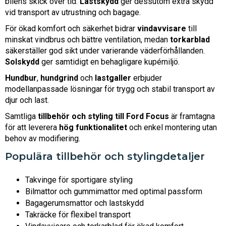
bilens skick över tid.
Lastskydd
ger dessutom extra skydd
vid transport av utrustning och bagage.
För ökad komfort och säkerhet bidrar
vindavvisare
till
minskat vindbrus och bättre ventilation, medan
torkarblad
säkerställer god sikt under varierande väderförhållanden.
Solskydd
ger samtidigt en behagligare kupémiljö.
Hundbur
,
hundgrind
och
lastgaller
erbjuder
modellanpassade lösningar för trygg och stabil transport av
djur och last.
Samtliga
tillbehör och styling till Ford Focus
är framtagna
för att leverera
hög funktionalitet
och enkel montering utan
behov av modifiering.
Populära tillbehör och stylingdetaljer
Takvinge för sportigare styling
Bilmattor och gummimattor med optimal passform
Bagagerumsmattor och lastskydd
Takräcke för flexibel transport