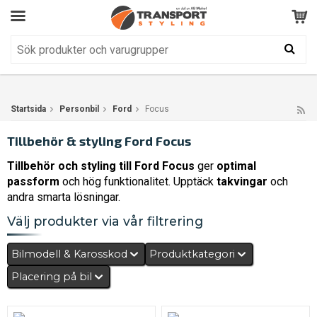
Kundservice
BRA
Din varukorg är tom!
Produkten har blivit tillagd i varukorgen
Startsida
Personbil
Ford
Focus
Tillbehör & styling Ford Focus
Tillbehör och styling till Ford Focus
ger
optimal
passform
och hög funktionalitet. Upptäck
takvingar
och
andra smarta lösningar.
Välj produkter via vår filtrering
Bilmodell & Karosskod
Produktkategori
Placering på bil