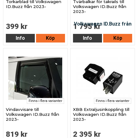
Torkarblad till Volkswagen
Tvärbalkar för takrails till
ID.Buzz från 2023-
Volkswagen ID.Buzz från
2023-
399 kr
1 795 kr
Info
Köp
Info
Köp
Finns i flera varianter
Finns i flera varianter
Vindavvisare till
XBB Extraljusinkoppling till
Volkswagen ID.Buzz från
Volkswagen ID.Buzz från
2023-
2023-
819 kr
2 395 kr