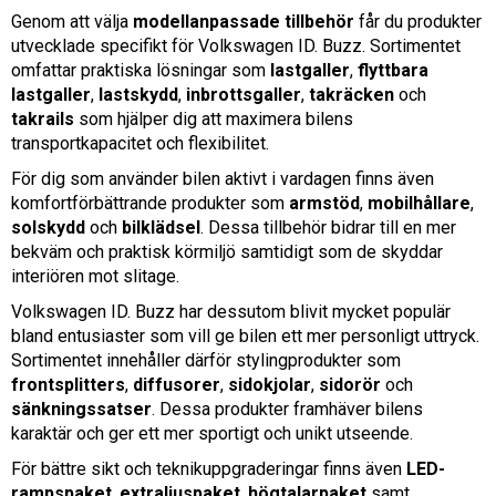
Genom att välja
modellanpassade tillbehör
får du produkter
utvecklade specifikt för Volkswagen ID. Buzz. Sortimentet
omfattar praktiska lösningar som
lastgaller
,
flyttbara
lastgaller
,
lastskydd
,
inbrottsgaller
,
takräcken
och
takrails
som hjälper dig att maximera bilens
transportkapacitet och flexibilitet.
För dig som använder bilen aktivt i vardagen finns även
komfortförbättrande produkter som
armstöd
,
mobilhållare
,
solskydd
och
bilklädsel
. Dessa tillbehör bidrar till en mer
bekväm och praktisk körmiljö samtidigt som de skyddar
interiören mot slitage.
Volkswagen ID. Buzz har dessutom blivit mycket populär
bland entusiaster som vill ge bilen ett mer personligt uttryck.
Sortimentet innehåller därför stylingprodukter som
frontsplitters
,
diffusorer
,
sidokjolar
,
sidorör
och
sänkningssatser
. Dessa produkter framhäver bilens
karaktär och ger ett mer sportigt och unikt utseende.
För bättre sikt och teknikuppgraderingar finns även
LED-
rampspaket
,
extraljuspaket
,
högtalarpaket
samt