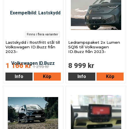
Finns i flera varianter
Lastskydd i Rostfritt stål till
Ledrampspaket 2x Lumen
Volkswagen ID.Buzz från
SQ16 till Volkswagen
2023-
ID.Buzz från 2023-
1 166 kr
8 999 kr
1 295 kr
Info
Köp
Info
Köp