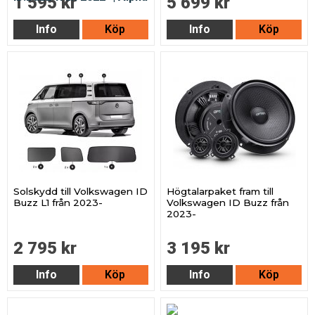
1 595 kr
5 699 kr
Info
Köp
Info
Köp
Solskydd till Volkswagen ID
Högtalarpaket fram till
Buzz L1 från 2023-
Volkswagen ID Buzz från
2023-
2 795 kr
3 195 kr
Info
Köp
Info
Köp