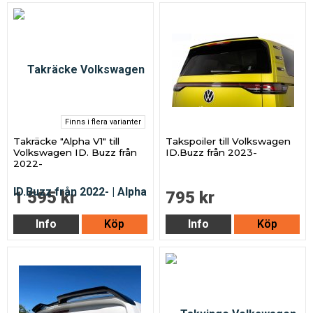
Finns i flera varianter
Takräcke "Alpha V1" till
Takspoiler till Volkswagen
Volkswagen ID. Buzz från
ID.Buzz från 2023-
2022-
1 595 kr
795 kr
Info
Köp
Info
Köp