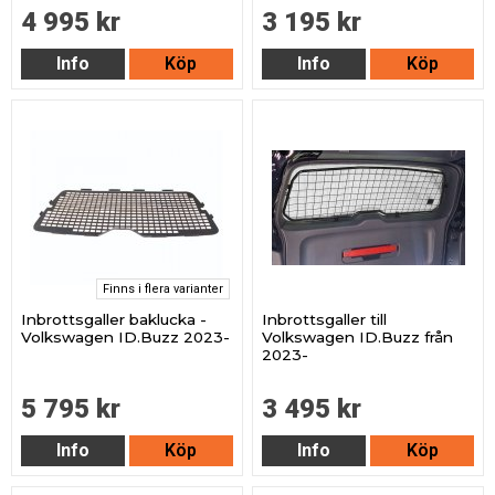
4 995 kr
3 195 kr
Info
Köp
Info
Köp
Finns i flera varianter
Inbrottsgaller baklucka -
Inbrottsgaller till
Volkswagen ID.Buzz 2023-
Volkswagen ID.Buzz från
2023-
5 795 kr
3 495 kr
Info
Köp
Info
Köp