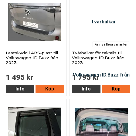
Finns i flera varianter
Lastskydd i ABS-plast till
Tvärbalkar för takrails till
Volkswagen ID.Buzz från
Volkswagen ID.Buzz från
2023-
2023-
1 495 kr
1 795 kr
Info
Köp
Info
Köp