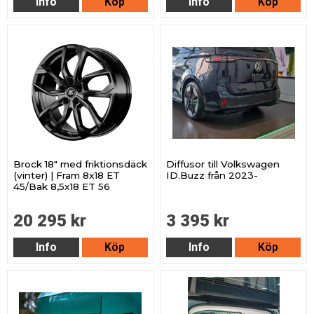
Info
Köp
Info
Köp
Brock 18" med friktionsdäck
Diffusor till Volkswagen
(vinter) | Fram 8x18 ET
ID.Buzz från 2023-
45/Bak 8,5x18 ET 56
20 295 kr
3 395 kr
Info
Köp
Info
Köp