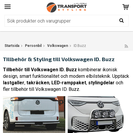
Kundservice
BRA
Din varukorg är tom!
Produkten har blivit tillagd i varukorgen
Startsida
Personbil
Volkswagen
ID.Buzz
Tillbehör & Styling till Volkswagen ID. Buzz
Tillbehör till Volkswagen ID. Buzz
kombinerar ikonisk
design, smart funktionalitet och modern elbilsteknik. Upptäck
lastgaller
,
takräcken
,
LED-ramppaket
,
stylingdelar
och
fler tillbehör till Volkswagen ID. Buzz.