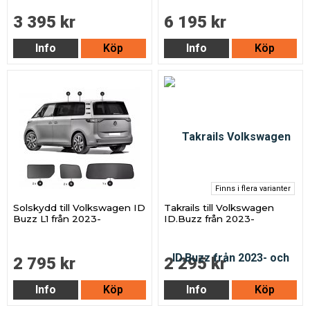
3 395 kr
6 195 kr
Info
Köp
Info
Köp
Finns i flera varianter
Solskydd till Volkswagen ID
Takrails till Volkswagen
Buzz L1 från 2023-
ID.Buzz från 2023-
2 795 kr
2 295 kr
Info
Köp
Info
Köp