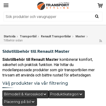
Kundservice
BRA
Din varukorg är tom!
Produkten har blivit tillagd i varukorgen
Startsida
Transportbil
Renault Transportbilar
Master
Tillbehör sidan
Sidotillbehör till Renault Master
Sidotillbehör till Renault Master
kombinerar komfort,
säkerhet och praktisk funktion. Här hittar du
modellanpassade produkter som gör transportbilen mer
trivsam att använda och bättre rustad för arbetsdagen.
Välj produkter via vår filtrering
Bilmodell & Karosskod
Produktkategori
Placering på bil