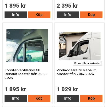
1 895 kr
2 395 kr
Info
Köp
Info
Köp
Finns i flera varianter
Fönsterventilation till
Vindavvisare till Renault
Renault Master från 2010-
Master från 2014-2024
2024
1 895 kr
1 029 kr
Info
Köp
Info
Köp