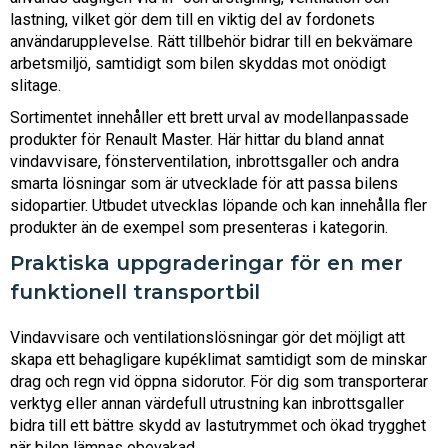
lastning, vilket gör dem till en viktig del av fordonets
användarupplevelse. Rätt tillbehör bidrar till en bekvämare
arbetsmiljö, samtidigt som bilen skyddas mot onödigt
slitage.
Sortimentet innehåller ett brett urval av modellanpassade
produkter för Renault Master. Här hittar du bland annat
vindavvisare, fönsterventilation, inbrottsgaller och andra
smarta lösningar som är utvecklade för att passa bilens
sidopartier. Utbudet utvecklas löpande och kan innehålla fler
produkter än de exempel som presenteras i kategorin.
Praktiska uppgraderingar för en mer
funktionell transportbil
Vindavvisare och ventilationslösningar gör det möjligt att
skapa ett behagligare kupéklimat samtidigt som de minskar
drag och regn vid öppna sidorutor. För dig som transporterar
verktyg eller annan värdefull utrustning kan inbrottsgaller
bidra till ett bättre skydd av lastutrymmet och ökad trygghet
när bilen lämnas obevakad.