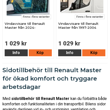
Finns i flera varianter
Finns i flera varianter
Vindavvisare till Renault
Vindavvisare till Renault
Master från 2024-
Master från 1997-2004
1 029 kr
1 029 kr
Info
Köp
Info
Köp
Sidotillbehör till Renault Master
för ökad komfort och tryggare
arbetsdagar
Med
sidotillbehör till Renault Master
kan du förbättra både
komforten och funktionaliteten i din transportbil. Bilens sidor
används dagligen vid in- och urstigning, ventilation och