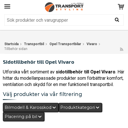
Kundservice
BRA
Din varukorg är tom!
Produkten har blivit tillagd i varukorgen
Startsida
Transportbil
Opel Transportbilar
Vivaro
Tillbehör sidan
Sidotillbehör till Opel Vivaro
Utforska vårt sortiment av
sidotillbehör till Opel Vivaro
. Här
hittar du modellanpassade produkter som förbättrar komfort,
ventilation och skydd för en mer funktionell transportbil.
Välj produkter via vår filtrering
Bilmodell & Karosskod
Produktkategori
Placering på bil