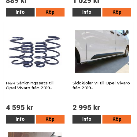
889 kr
1 029 kr
Info
Köp
Info
Köp
H&R Sänkningssats till
Sidokjolar V1 till Opel Vivaro
Opel Vivaro från 2019-
från 2019-
4 595 kr
2 995 kr
Info
Köp
Info
Köp