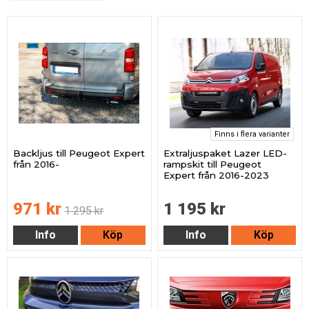
Finns i flera varianter
Backljus till Peugeot Expert
Extraljuspaket Lazer LED-
från 2016-
rampskit till Peugeot
Expert från 2016-2023
971 kr
1 195 kr
1 295 kr
Info
Köp
Info
Köp