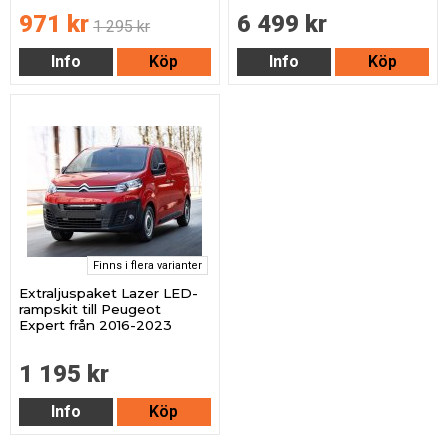
971 kr
6 499 kr
1 295 kr
Info
Köp
Info
Köp
Finns i flera varianter
Extraljuspaket Lazer LED-
rampskit till Peugeot
Expert från 2016-2023
1 195 kr
Info
Köp