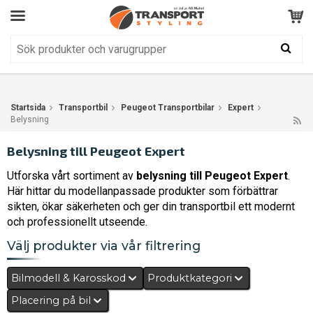
Kundservice
BRA
Din varukorg är tom!
Produkten har blivit tillagd i varukorgen
Startsida
Transportbil
Peugeot Transportbilar
Expert
Belysning
Belysning till Peugeot Expert
Utforska vårt sortiment av
belysning till Peugeot Expert
.
Här hittar du modellanpassade produkter som förbättrar
sikten, ökar säkerheten och ger din transportbil ett modernt
och professionellt utseende.
Välj produkter via vår filtrering
Bilmodell & Karosskod
Produktkategori
Placering på bil