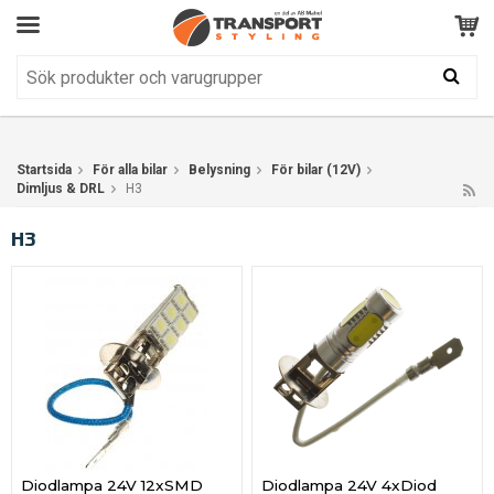
Kundservice
BRA
Din varukorg är tom!
Produkten har blivit tillagd i varukorgen
Startsida
För alla bilar
Belysning
För bilar (12V)
Dimljus & DRL
H3
H3
Diodlampa 24V 12xSMD
Diodlampa 24V 4xDiod