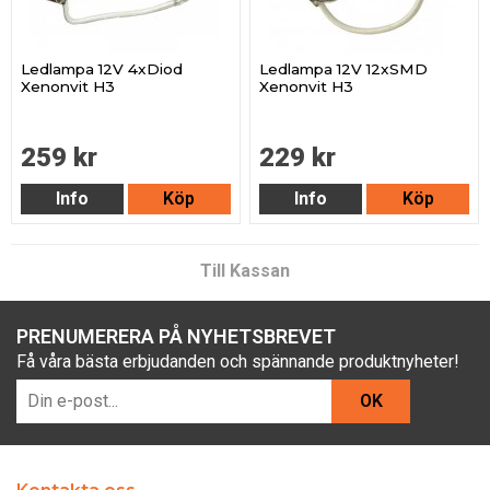
Ledlampa 12V 4xDiod
Ledlampa 12V 12xSMD
Xenonvit H3
Xenonvit H3
259 kr
229 kr
Info
Köp
Info
Köp
Till Kassan
PRENUMERERA PÅ NYHETSBREVET
Få våra bästa erbjudanden och spännande produktnyheter!
OK