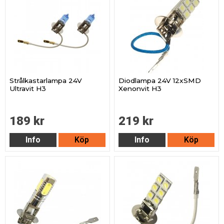
Strålkastarlampa 24V
Diodlampa 24V 12xSMD
Ultravit H3
Xenonvit H3
189 kr
219 kr
Info
Köp
Info
Köp