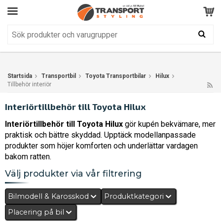
Kundservice
BRA
Din varukorg är tom!
Produkten har blivit tillagd i varukorgen
Startsida
Transportbil
Toyota Transportbilar
Hilux
Tillbehör interiör
Interiörtillbehör till Toyota Hilux
Interiörtillbehör till Toyota Hilux
gör kupén bekvämare, mer
praktisk och bättre skyddad. Upptäck modellanpassade
produkter som höjer komforten och underlättar vardagen
bakom ratten.
Välj produkter via vår filtrering
Bilmodell & Karosskod
Produktkategori
Placering på bil