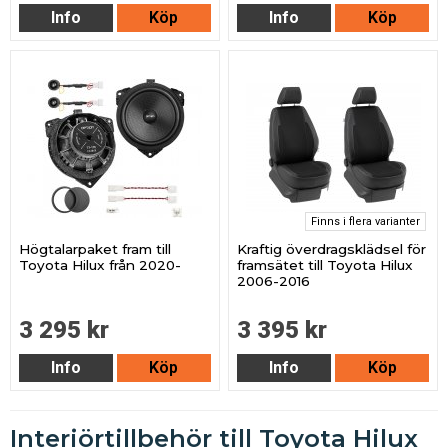
Info
Köp
Info
Köp
Finns i flera varianter
Högtalarpaket fram till
Kraftig överdragsklädsel för
Toyota Hilux från 2020-
framsätet till Toyota Hilux
2006-2016
3 295 kr
3 395 kr
Info
Köp
Info
Köp
Interiörtillbehör till Toyota Hilux