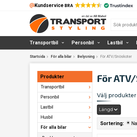
Kundservice
BRA
Transportbil
Personbil
Lastbil
Startsida
För alla bilar
Belysning
För ATV/Snöskoter
För ATV
Produkter
Transportbil
Välj produkter 
Personbil
Lastbil
Längd
Husbil
Sortering:
N
För alla bilar