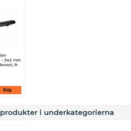
lim
p - 542 mm
rboost, 9-
Köp
 produkter i underkategorierna