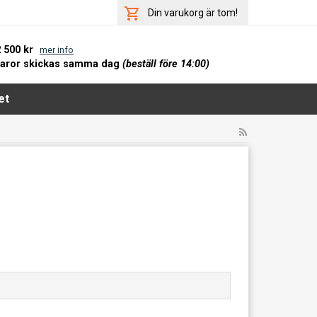
Din varukorg är tom!
2 500 kr
mer info
varor skickas samma dag
(beställ före 14:00)
et