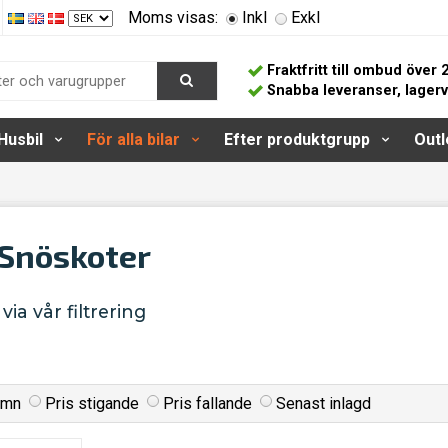
Moms visas:
Inkl
Exkl
Fraktfritt till ombud över 
Snabba leveranser, lager
Husbil
För alla bilar
Efter produktgrupp
Outl
/Snöskoter
via vår filtrering
amn
Pris stigande
Pris fallande
Senast inlagd