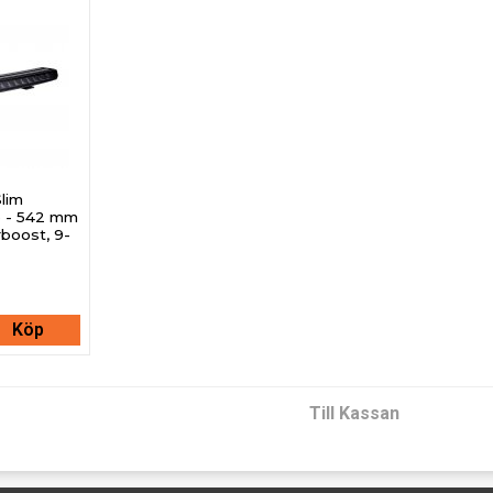
lim
p - 542 mm
rboost, 9-
Köp
Till Kassan