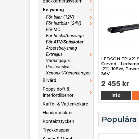
Backkamerasystem
Belysning
För bilar (12V)
För lastbilar (24V)
För MC
För husbil/husvagn
För ATV/Snöskoter
Arbetsbelysning
Extraljus
LEDSON EPIX21 S
Varningsljus
Curved - Ledram
Positionsljus
(21"), 108W, Powe
Xenonkit/Xenonlampor
36V
Bilvård
2 455 kr
Poppy doft &
Info
Interiörtillbehör
Kaffe- & Vattenkokare
Hundprodukter
Populära
Kontaktstycken
Tryckknappar
Kläder & Merch