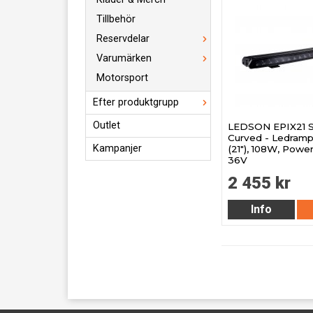
Tillbehör
Reservdelar
Varumärken
Motorsport
Efter produktgrupp
Outlet
LEDSON EPIX21 S
Curved - Ledram
Kampanjer
(21"), 108W, Powe
36V
2 455 kr
Info