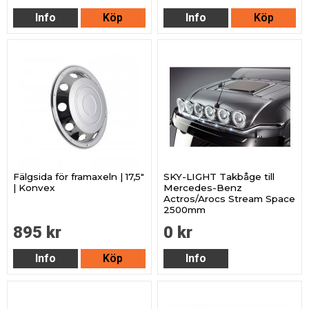
Info
Köp
Info
Köp
Fälgsida för framaxeln | 17,5"
SKY-LIGHT Takbåge till
| Konvex
Mercedes-Benz
Actros/Arocs Stream Space
2500mm
895 kr
0 kr
Info
Köp
Info