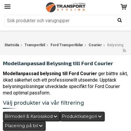
Kundservice
BRA
Din varukorg är tom!
Produkten har blivit tillagd i varukorgen
Startsida
Transportbil
Ford Transportbilar
Courier
Belysning
Modellanpassad Belysning till Ford Courier
Modellanpassad belysning till Ford Courier
ger bättre sikt,
ökad säkerhet och ett professionellt utseende. Upptäck
belysningslösningar utvecklade specifikt för Ford Courier
med optimal passform.
Välj produkter via vår filtrering
Bilmodell & Karosskod
Produktkategori
Placering på bil