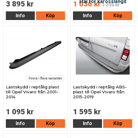
3 895 kr
1 036 kr
1 295 kr
Info
Köp
Info
Köp
Finns i flera varianter
Lastskydd i reptålig plast
Lastskydd i reptålig ABS-
till Opel Vivaro från 2001-
plast till Opel Vivaro från
2014
2015-2019
1 095 kr
1 595 kr
Info
Köp
Info
Köp