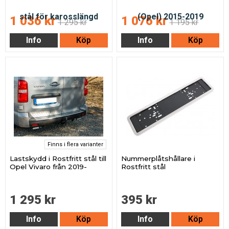
1 036 kr
1 076 kr
1 295 kr
1 195 kr
Info
Köp
Info
Köp
Finns i flera varianter
Lastskydd i Rostfritt stål till
Nummerplåtshållare i
Opel Vivaro från 2019-
Rostfritt stål
1 295 kr
395 kr
Info
Köp
Info
Köp