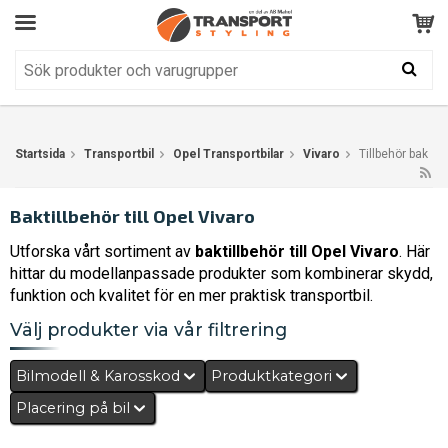
Kundservice
BRA
Din varukorg är tom!
Produkten har blivit tillagd i varukorgen
Startsida
Transportbil
Opel Transportbilar
Vivaro
Tillbehör bak
Baktillbehör till Opel Vivaro
Utforska vårt sortiment av
baktillbehör till Opel Vivaro
. Här
hittar du modellanpassade produkter som kombinerar skydd,
funktion och kvalitet för en mer praktisk transportbil.
Välj produkter via vår filtrering
Bilmodell & Karosskod
Produktkategori
Placering på bil