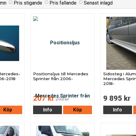
amn
Pris stigande
Pris fallande
Senast inlagd
 Mercedes-
Positionsljus till Mercedes
Sidosteg i Alumi
06-2018
Sprinter från 2006-
Mercedes Sprin
2018-
207 kr
9 895 kr
295 kr
Köp
Info
Köp
Info