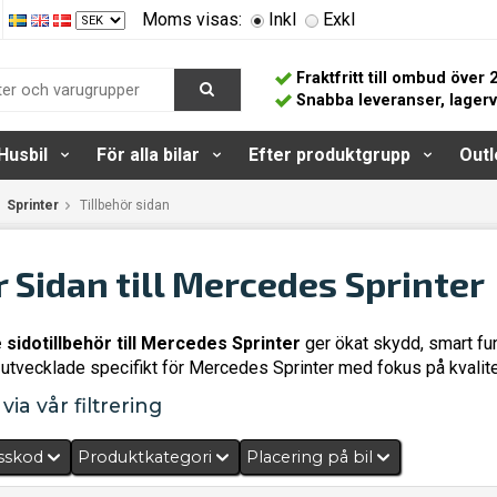
Moms visas:
Inkl
Exkl
Fraktfritt till ombud över 
Snabba leveranser, lager
Husbil
För alla bilar
Efter produktgrupp
Outl
Sprinter
Tillbehör sidan
r Sidan till Mercedes Sprinter
sidotillbehör till Mercedes Sprinter
ger ökat skydd, smart fun
utvecklade specifikt för Mercedes Sprinter med fokus på kvalit
via vår filtrering
sskod
Produktkategori
Placering på bil