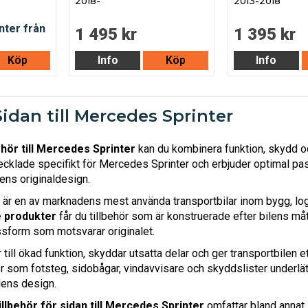
2018-
2013-2018
1 495 kr
1 395 kr
Köp
Info
Köp
Info
Sidan till Mercedes Sprinter
ehör till Mercedes Sprinter
kan du kombinera funktion, skydd oc
ecklade specifikt för Mercedes Sprinter och erbjuder optimal pa
ens originaldesign.
är en av marknadens mest använda transportbilar inom bygg, logi
 produkter
får du tillbehör som är konstruerade efter bilens mått
ssform som motsvarar originalet.
r till ökad funktion, skyddar utsatta delar och ger transportbile
r som fotsteg, sidobågar, vindavvisare och skyddslister underl
lens design.
illbehör för sidan till Mercedes Sprinter
omfattar bland annat 