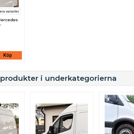
lera varianter
 Mercedes
-
Köp
 produkter i underkategorierna