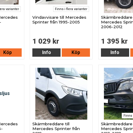
lera varianter
Finns i flera varianter
 Mercedes
Vindavvisare till Mercedes
Skärmbreddare t
-
Sprinter från 1995-2005
Mercedes Sprin
2006-2012
1 029 kr
1 395 kr
Köp
Info
Köp
Info
Finns 
 Mercedes
Skärmbreddare till
Skärmbreddare t
6-
Mercedes Sprinter från
Mercedes Sprin