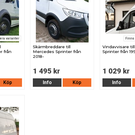
lera varianter
Finns 
l
Skärmbreddare till
Vindavvisare ti
r från
Mercedes Sprinter från
Sprinter från 1
2018-
1 495 kr
1 029 kr
Köp
Info
Köp
Info