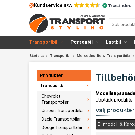
Kundservice
BRA
Transportbil
Personbil
Lastbil
Startsida
Transportbil
Mercedes-Benz Transportbilar
Tillbehö
Produkter
Transportbil
Modellanpassade 
Chevrolet
Upptäck produkter 
Transportbilar
Välj produkter 
Citroën Transportbilar
Dacia Transportbilar
Bilmodell & Karo
Dodge Transportbilar