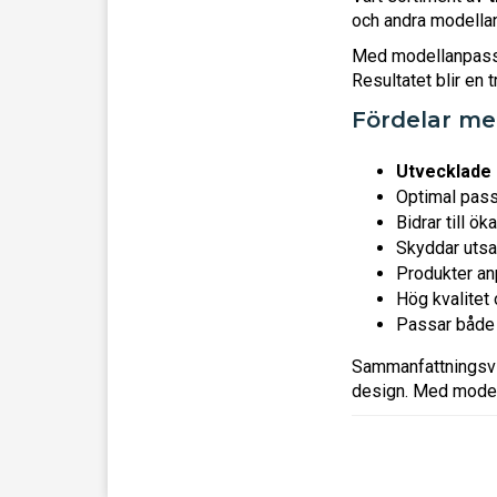
och andra modellan
Med modellanpassad
Resultatet blir en
Fördelar me
Utvecklade 
Optimal pass
Bidrar till ök
Skyddar utsat
Produkter an
Hög kvalitet 
Passar både 
Sammanfattningsv
design. Med modell