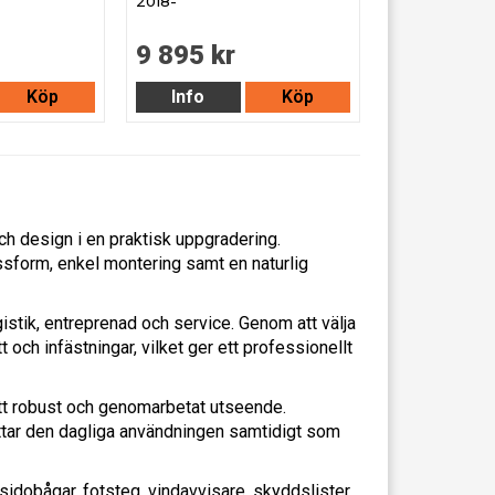
2018-
9 895 kr
Köp
Info
Köp
h design i en praktisk uppgradering.
ssform, enkel montering samt en naturlig
stik, entreprenad och service. Genom att välja
 och infästningar, vilket ger ett professionellt
n ett robust och genomarbetat utseende.
ättar den dagliga användningen samtidigt som
sidobågar, fotsteg, vindavvisare, skyddslister