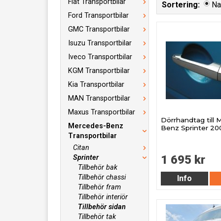
Fiat Transportbilar
Sortering:
N
Ford Transportbilar
GMC Transportbilar
Isuzu Transportbilar
Iveco Transportbilar
KGM Transportbilar
Kia Transportbilar
MAN Transportbilar
Maxus Transportbilar
Dörrhandtag till
Mercedes-Benz
Benz Sprinter 20
Transportbilar
Citan
1 695 kr
Sprinter
Tillbehör bak
Tillbehör chassi
Info
Tillbehör fram
Tillbehör interiör
Tillbehör sidan
Tillbehör tak