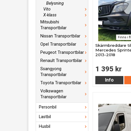
Belysning
Vito
X-klass
Mitsubishi
Transportbilar
Nissan Transportbilar
Finns i f
Opel Transportbilar
Skärmbreddare til
Mercedes Sprinte
Peugeot Transportbilar
2013-2018
Renault Transportbilar
1 395 kr
Ssangyong
Transportbilar
Info
Toyota Transportbilar
Volkswagen
Transportbilar
Personbil
Lastbil
Husbil