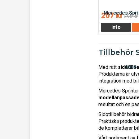
207 kr
295 kr
Info
Tillbehör 
Med rätt
sidotillb
Produkterna är utv
integration med bil
Mercedes Sprinter 
modellanpassade
resultat och en pa
Sidotillbehör bidra
Praktiska produkte
de kompletterar bi
Vårt sortiment av
t