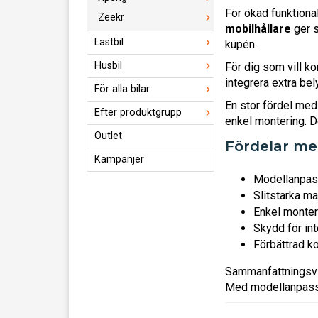
För ökad funktional
Zeekr
mobilhållare
ger s
Lastbil
kupén.
Husbil
För dig som vill k
integrera extra bel
För alla bilar
En stor fördel me
Efter produktgrupp
enkel montering. De
Outlet
Fördelar med
Kampanjer
Modellanpas
Slitstarka ma
Enkel monter
Skydd för in
Förbättrad ko
Sammanfattningsvi
Med modellanpassad