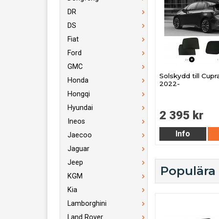
DR
DS
Fiat
Ford
GMC
Solskydd till Cupr
Honda
2022-
Hongqi
Hyundai
2 395 kr
Ineos
Info
Jaecoo
Jaguar
Jeep
Populära
KGM
Kia
Lamborghini
Land Rover