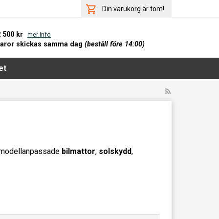
Din varukorg är tom!
2 500 kr
mer info
varor skickas samma dag
(beställ före 14:00)
et
k modellanpassade
bilmattor
,
solskydd
,