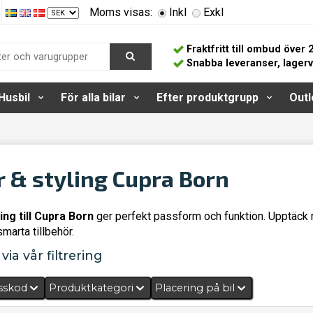
Moms visas:
Inkl
Exkl
Fraktfritt till ombud över 
Snabba leveranser, lager
Husbil
För alla bilar
Efter produktgrupp
Outl
r & styling Cupra Born
ing till Cupra Born
ger perfekt passform och funktion. Upptäc
marta tillbehör.
via vår filtrering
sskod
Produktkategori
Placering på bil