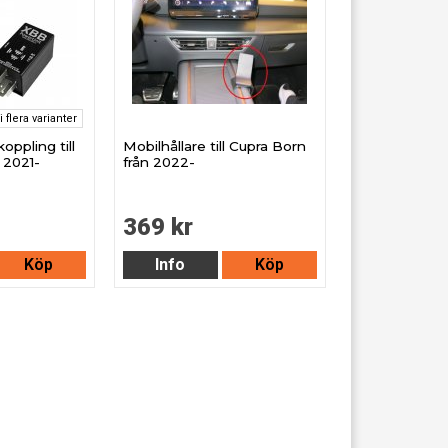
i flera varianter
oppling till
Mobilhållare till Cupra Born
 2021-
från 2022-
369 kr
Köp
Info
Köp