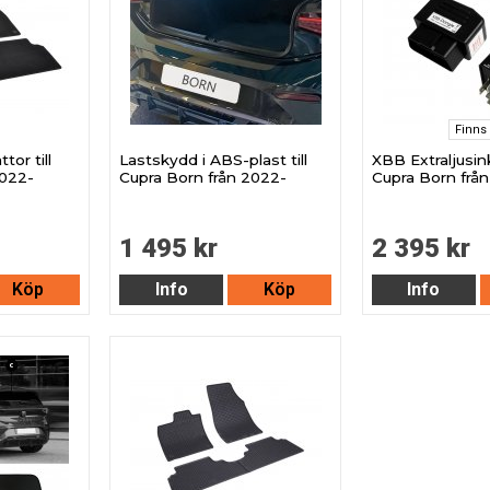
Finns 
tor till
Lastskydd i ABS-plast till
XBB Extraljusink
2022-
Cupra Born från 2022-
Cupra Born från
1 495 kr
2 395 kr
Köp
Info
Köp
Info