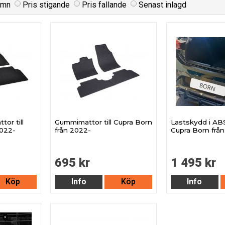
amn
Pris stigande
Pris fallande
Senast inlagd
tor till
Gummimattor till Cupra Born
Lastskydd i ABS-
2022-
från 2022-
Cupra Born frå
695 kr
1 495 kr
Köp
Info
Köp
Info