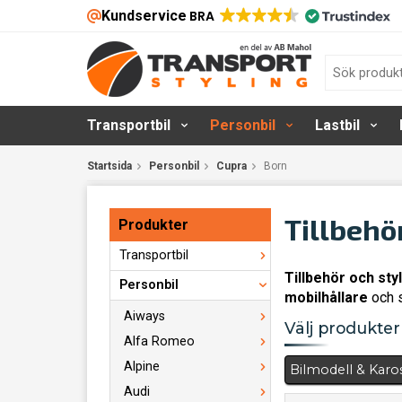
Kundservice
BRA
Transportbil
Personbil
Lastbil
Startsida
Personbil
Cupra
Born
Tillbehö
Produkter
Transportbil
Tillbehör och styl
Personbil
mobilhållare
och s
Aiways
Välj produkter 
Alfa Romeo
Alpine
Bilmodell & Karo
Audi