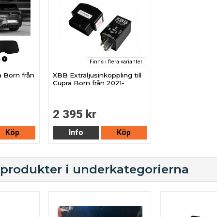
Finns i flera varianter
a Born från
XBB Extraljusinkoppling till
Cupra Born från 2021-
2 395 kr
Köp
Info
Köp
 produkter i underkategorierna