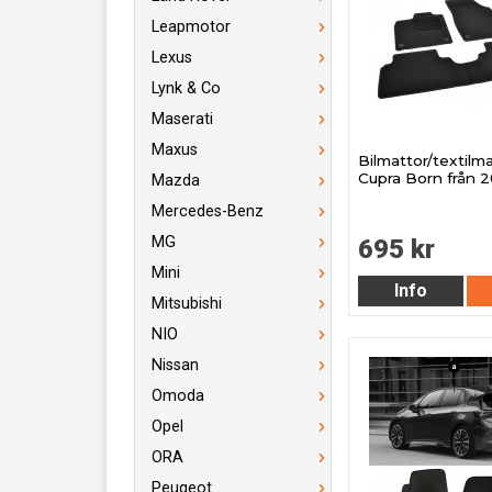
Leapmotor
Lexus
Lynk & Co
Maserati
Maxus
Bilmattor/textilmat
Cupra Born från 
Mazda
Mercedes-Benz
MG
695 kr
Mini
Info
Mitsubishi
NIO
Nissan
Omoda
Opel
ORA
Peugeot