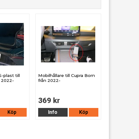
plast till
Mobilhållare till Cupra Born
n 2022-
från 2022-
369 kr
Köp
Info
Köp