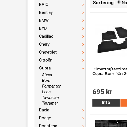
Sortering:
N
BAIC
Bentley
BMW
BYD
Cadillac
Chery
Chevrolet
Citroën
Cupra
Bilmattor/textilmat
Cupra Born från 
Ateca
Born
Formentor
695 kr
Leon
Tavascan
Info
Terramar
Dacia
Dodge
Dongfeng