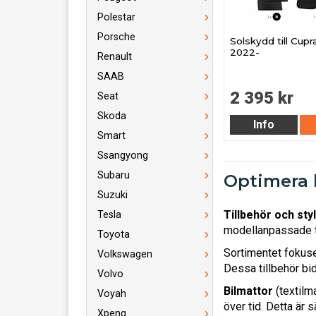
Polestar
Porsche
Solskydd till Cupr
2022-
Renault
SAAB
2 395 kr
Seat
Skoda
Info
Smart
Ssangyong
Subaru
Optimera k
Suzuki
Tillbehör och styl
Tesla
modellanpassade ti
Toyota
Sortimentet fokus
Volkswagen
Dessa tillbehör bid
Volvo
Bilmattor
(textilm
Voyah
över tid. Detta är 
Xpeng