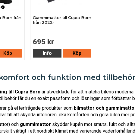
a Born från
Gummimattor till Cupra Born
från 2022-
695 kr
Köp
Info
Köp
omfort och funktion med tillbehör 
ing till Cupra Born
är utvecklade för att matcha bilens modern
llbehör får du en exakt passform och lösningar som förbättrar 
erar på efterfrågade produkter som
bilmattor och gummimatto
rar till att skydda interiören, öka komforten och göra bilen mer p
attor) och
gummimattor
skyddar kupén mot smuts, fukt och slitage
särskilt viktigt i ett nordiskt klimat med varierande väderförhållan