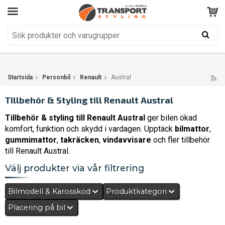
Kundservice
BRA
Din varukorg är tom!
Produkten har blivit tillagd i varukorgen
Startsida
Personbil
Renault
Austral
Tillbehör & Styling till Renault Austral
Tillbehör & styling till Renault Austral
ger bilen ökad
komfort, funktion och skydd i vardagen. Upptäck
bilmattor
,
gummimattor
,
takräcken
,
vindavvisare
och fler tillbehör
till Renault Austral.
Välj produkter via vår filtrering
Bilmodell & Karosskod
Produktkategori
Placering på bil