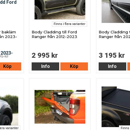
Finns i flera varianter
r bakläm
Body Cladding till Ford
Body Cladding t
rån 2023-
Ranger från 2012-2023
Ranger från 20
2 995 kr
3 195 kr
95 kr
Köp
Info
Köp
Info
lera varianter
Finns 