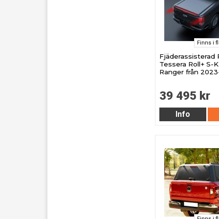
Finns i f
Fjäderassisterad 
Tessera Roll+ S-KI
Ranger från 2023
39 495 kr
Info
Finns i f