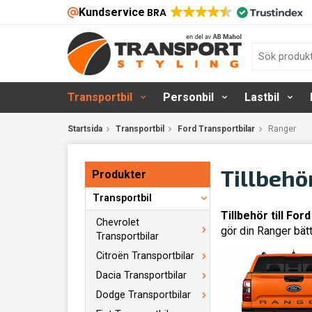
Kundservice
BRA
Transportbil
Personbil
Lastbil
Startsida
Transportbil
Ford Transportbilar
Ranger
Tillbehö
Produkter
Transportbil
Tillbehör till For
Chevrolet
gör din Ranger bätt
Transportbilar
Citroën Transportbilar
Dacia Transportbilar
Dodge Transportbilar