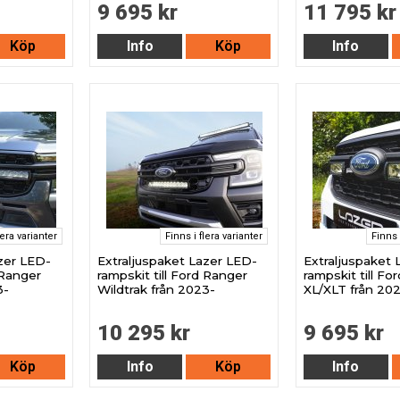
9 695 kr
11 795 kr
Köp
Info
Köp
Info
lera varianter
Finns i flera varianter
Finns 
azer LED-
Extraljuspaket Lazer LED-
Extraljuspaket 
 Ranger
rampskit till Ford Ranger
rampskit till Fo
3-
Wildtrak från 2023-
XL/XLT från 20
10 295 kr
9 695 kr
Köp
Info
Köp
Info