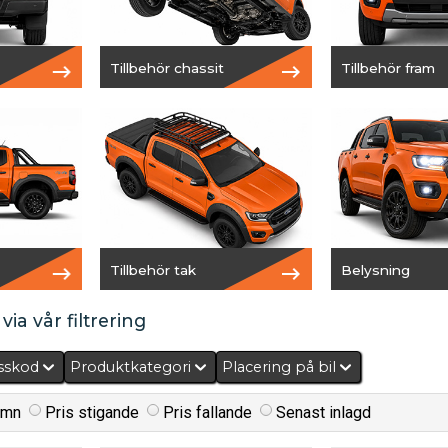
Tillbehör chassit
Tillbehör fram
Tillbehör tak
Belysning
via vår filtrering
sskod
Produktkategori
Placering på bil
amn
Pris stigande
Pris fallande
Senast inlagd