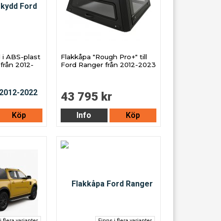
 i ABS-plast
Flakkåpa "Rough Pro+" till
 från 2012-
Ford Ranger från 2012-2023
43 795 kr
Köp
Info
Köp
i flera varianter
Finns i flera varianter