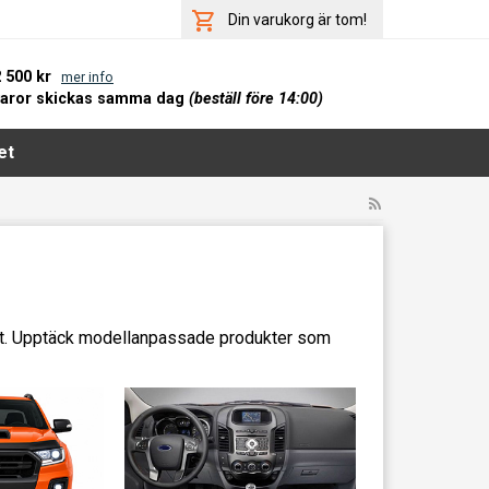
Din varukorg är tom!
2 500 kr
mer info
varor skickas samma dag
(beställ före 14:00)
et
itet. Upptäck modellanpassade produkter som