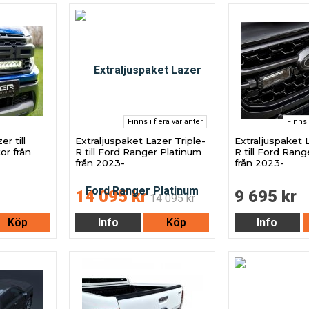
Finns i flera varianter
Finns 
r till
Extraljuspaket Lazer Triple-
Extraljuspaket L
or från
R till Ford Ranger Platinum
R till Ford Rang
från 2023-
från 2023-
14 095 kr
9 695 kr
14 095 kr
Köp
Info
Köp
Info