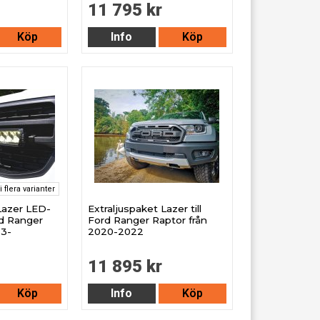
11 795 kr
Köp
Info
Köp
i flera varianter
Lazer LED-
Extraljuspaket Lazer till
rd Ranger
Ford Ranger Raptor från
23-
2020-2022
11 895 kr
Köp
Info
Köp