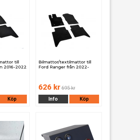
attor till
Bilmattor/textilmattor till
ån 2016-2022
Ford Ranger från 2022-
626 kr
695 kr
Köp
Info
Köp