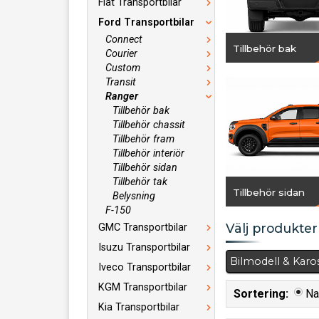
Fiat Transportbilar
Ford Transportbilar
Connect
Tillbehör bak
Courier
Custom
Transit
Ranger
Tillbehör bak
Tillbehör chassit
Tillbehör fram
Tillbehör interiör
Tillbehör sidan
Tillbehör tak
Tillbehör sidan
Belysning
F-150
Välj produkter 
GMC Transportbilar
Isuzu Transportbilar
Bilmodell & Karo
Iveco Transportbilar
KGM Transportbilar
Sortering:
N
Kia Transportbilar