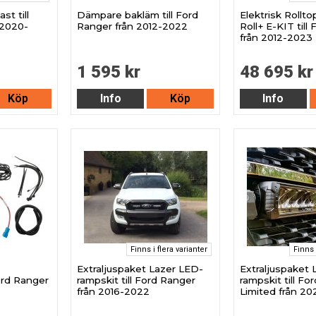
st till
Dämpare bakläm till Ford
Elektrisk Rollt
 2020-
Ranger från 2012-2022
Roll+ E-KIT till
från 2012-2023
1 595 kr
48 695 kr
Köp
Info
Köp
Info
Finns i flera varianter
Finns 
Extraljuspaket Lazer LED-
Extraljuspaket 
ord Ranger
rampskit till Ford Ranger
rampskit till Fo
från 2016-2022
Limited från 20