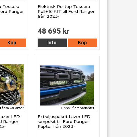
op Tessera
Elektrisk Rolltop Tessera
 Ford Ranger
Roll+ E-KIT till Ford Ranger
från 2023-
48 695 kr
Köp
Info
Köp
i flera varianter
Finns i flera varianter
Lazer LED-
Extraljuspaket Lazer LED-
rd Ranger
rampskit till Ford Ranger
23-
Raptor från 2023-