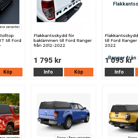
lera varianter
Rolltop
Flakkantsskydd för
Flakkantsskydd
T till Ford
baklämmen till Ford Ranger
till Ford Ranger
-
från 2012-2022
2022
1 795 kr
1 095 kr
Köp
Info
Köp
Info
lera varianter
Finns i flera varianter
Finns 