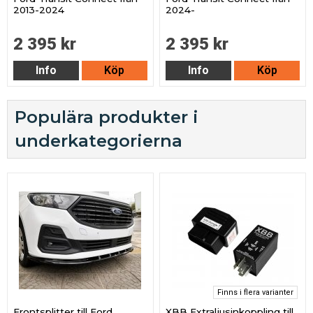
2013-2024
2024-
2 395 kr
2 395 kr
Info
Köp
Info
Köp
Populära produkter i
underkategorierna
Finns i flera varianter
Frontsplitter till Ford
XBB Extraljusinkoppling till