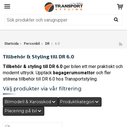
Kundservice
BRA
Din varukorg är tom!
Produkten har blivit tillagd i varukorgen
Startsida
Personbil
DR
6.0
Tillbehör & Styling till DR 6.0
Tillbehör & styling till DR 6.0
ger bilen ett mer praktiskt och
modernt uttryck. Upptäck
bagagerumsmattor
och fler
stilrena tillbehör till DR 6.0 hos Transportstyling.
Välj produkter via vår filtrering
Bilmodell & Karosskod
Produktkategori
Placering på bil