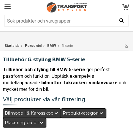
Kundservice
BRA
Din varukorg är tom!
Produkten har blivit tillagd i varukorgen
Startsida
Personbil
BMW
5-serie
Tillbehör & styling BMW 5-serie
Tillbehör och styling till BMW 5-serie
ger perfekt
passform och funktion. Upptäck exempelvis
modellanpassade
bilmattor
,
takräcken
,
vindavvisare
och
mycket mer för din bil.
Välj produkter via vår filtrering
Bilmodell & Karosskod
Produktkategori
Placering på bil