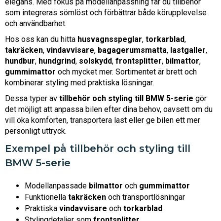
elegans. Med fokus på modellanpassning får du tillbehör
som integreras sömlöst och förbättrar både körupplevelse
och användbarhet.
Hos oss kan du hitta
husvagnsspeglar
,
torkarblad
,
takräcken
,
vindavvisare
,
bagagerumsmatta
,
lastgaller
,
hundbur
,
hundgrind
,
solskydd
,
frontsplitter
,
bilmattor
,
gummimattor
och mycket mer. Sortimentet är brett och
kombinerar styling med praktiska lösningar.
Dessa typer av
tillbehör och styling till BMW 5-serie
gör
det möjligt att anpassa bilen efter dina behov, oavsett om du
vill öka komforten, transportera last eller ge bilen ett mer
personligt uttryck.
Exempel på tillbehör och styling till
BMW 5-serie
Modellanpassade
bilmattor
och
gummimattor
Funktionella
takräcken
och transportlösningar
Praktiska
vindavvisare
och
torkarblad
Stylingdetaljer som
frontsplitter