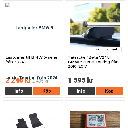
Finns i flera varianter
Lastgaller till BMW 5-serie
Takräcke "Beta V2" till
från 2024-
BMW 5-serie Touring från
2010-2017
2 246 kr
1 595 kr
2 495 kr
Info
Köp
Info
Köp