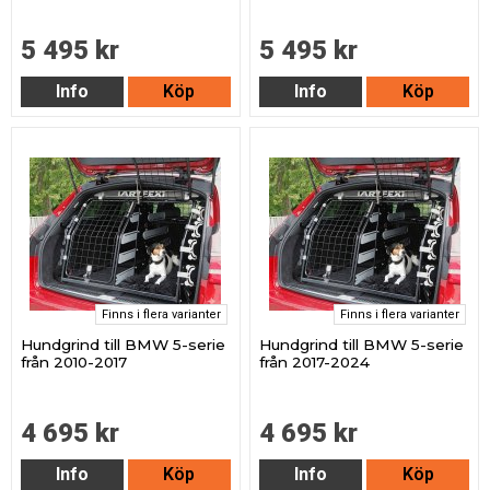
5 495 kr
5 495 kr
Info
Köp
Info
Köp
Finns i flera varianter
Finns i flera varianter
Hundgrind till BMW 5-serie
Hundgrind till BMW 5-serie
från 2010-2017
från 2017-2024
4 695 kr
4 695 kr
Info
Köp
Info
Köp