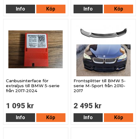
Info
Köp
Info
Köp
Canbusinterface för
Frontsplitter till BMW 5-
extraljus till BMW 5-serie
serie M-Sport från 2010-
från 2017-2024
2017
1 095 kr
2 495 kr
Info
Köp
Info
Köp