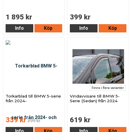
1 895 kr
399 kr
Info
Köp
Info
Köp
Finns i flera varianter
Torkarblad till BMW 5-serie
Vindavvisare till BMW 5-
från 2024-
Serie (Sedan) från 2024
339 kr
619 kr
399 kr
Info
Köp
Info
Köp