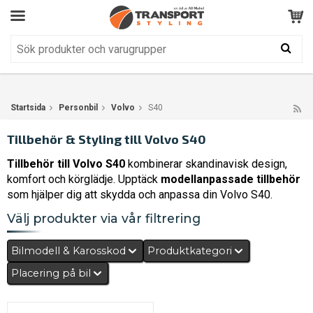
Kundservice
BRA
Din varukorg är tom!
Produkten har blivit tillagd i varukorgen
Startsida
Personbil
Volvo
S40
Tillbehör & Styling till Volvo S40
Tillbehör till Volvo S40
kombinerar skandinavisk design,
komfort och körglädje. Upptäck
modellanpassade tillbehör
som hjälper dig att skydda och anpassa din Volvo S40.
Välj produkter via vår filtrering
Bilmodell & Karosskod
Produktkategori
Placering på bil