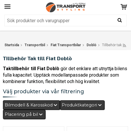
Kundservice
BRA
Din varukorg är tom!
Produkten har blivit tillagd i varukorgen
Startsida
Transportbil
Fiat Transportbilar
Dobló
Tillbehör tak
Tillbehör Tak till Fiat Doblò
Taktillbehör till Fiat Doblò
gör det enklare att utnyttja bilens
fulla kapacitet. Upptäck modellanpassade produkter som
kombinerar funktion, flexibilitet och hög kvalitet.
Välj produkter via vår filtrering
Bilmodell & Karosskod
Produktkategori
Placering på bil