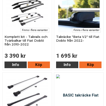
Finns i flera varianter
Finns i flera varianter
Komplett kit - Takrails och
Takräcke "Beta V2" till Fiat
Tvärbalkar till Fiat Dobló
Doblo från 2022-
från 2010-2022
3 390 kr
1 695 kr
Info
Köp
Info
Köp