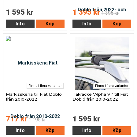
1 595 kr
1 395 kr
1 395 kr
Info
Köp
Info
Köp
Finns i flera varianter
Finns i flera varianter
Markisskena till Fiat Doblo
Takräcke "Alpha V1" till Fiat
från 2010-2022
Dobló från 2010-2022
717 kr
1 595 kr
1 195 kr
Info
Köp
Info
Köp