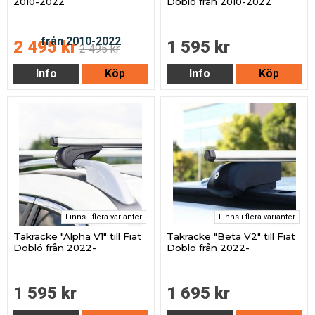
2010-2022
Dobló från 2010-2022
2 495 kr
1 595 kr
2 495 kr
Info
Köp
Info
Köp
Finns i flera varianter
Finns i flera varianter
Takräcke "Alpha V1" till Fiat
Takräcke "Beta V2" till Fiat
Dobló från 2022-
Doblo från 2022-
1 595 kr
1 695 kr