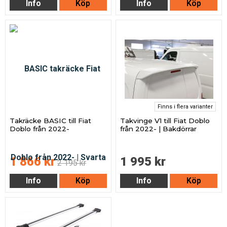
Info
Köp
Info
Köp
Finns i flera varianter
Takräcke BASIC till Fiat
Takvinge V1 till Fiat Doblo
Doblo från 2022-
från 2022- | Bakdörrar
1 866 kr
1 995 kr
2 195 kr
Info
Köp
Info
Köp