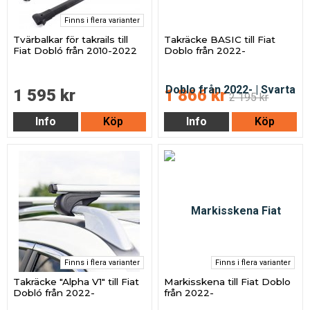
Finns i flera varianter
Tvärbalkar för takrails till
Takräcke BASIC till Fiat
Fiat Dobló från 2010-2022
Doblo från 2022-
1 595 kr
1 866 kr
2 195 kr
Info
Köp
Info
Köp
Finns i flera varianter
Finns i flera varianter
Takräcke "Alpha V1" till Fiat
Markisskena till Fiat Doblo
Dobló från 2022-
från 2022-