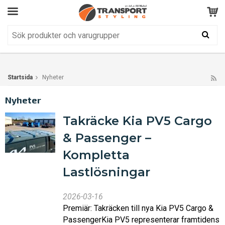
Kundservice
BRA
Din varukorg är tom!
Produkten har blivit tillagd i varukorgen
Startsida
Nyheter
Nyheter
Takräcke Kia PV5 Cargo
& Passenger –
Kompletta
Lastlösningar
2026-03-16
Premiär: Takräcken till nya Kia PV5 Cargo &
PassengerKia PV5 representerar framtidens