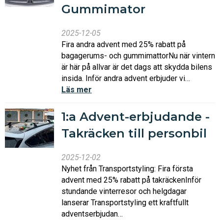
Gummimator
2025-12-05
Fira andra advent med 25% rabatt på
bagagerums- och gummimattorNu när vintern
är här på allvar är det dags att skydda bilens
insida. Inför andra advent erbjuder vi…
Läs mer
1:a Advent-erbjudande -
Takräcken till personbil
2025-12-02
Nyhet från Transportstyling: Fira första
advent med 25% rabatt på takräckenInför
stundande vinterresor och helgdagar
lanserar Transportstyling ett kraftfullt
adventserbjudan…