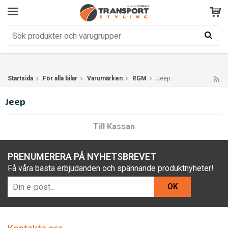
Kundservice
BRA
Din varukorg är tom!
Produkten har blivit tillagd i varukorgen
Startsida
För alla bilar
Varumärken
RGM
Jeep
Jeep
Till Kassan
PRENUMERERA PÅ NYHETSBREVET
Få våra bästa erbjudanden och spännande produktnyheter!
OK