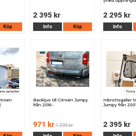
(med öppningsb
2 395 kr
2 295 kr
Köp
Info
Köp
Info
lera varianter
Finns 
itroen
Backljus till Citroën Jumpy
Inbrottsgaller ti
|
från 2016-
Jumpy från 200
971 kr
2 395 kr
1 295 kr
Köp
Info
Köp
Info