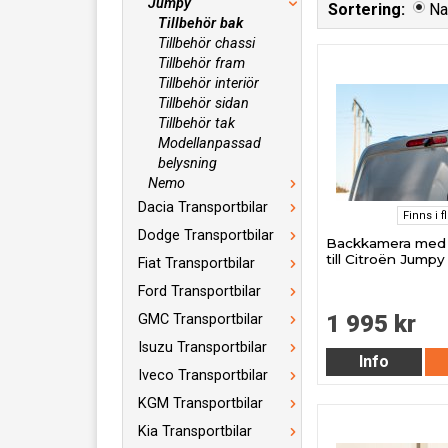
Jumpy
Sortering:
N
Tillbehör bak
Tillbehör chassi
Tillbehör fram
Tillbehör interiör
Tillbehör sidan
Tillbehör tak
Modellanpassad
belysning
Nemo
Dacia Transportbilar
Finns i f
Dodge Transportbilar
Backkamera med 
till Citroën Jumpy
Fiat Transportbilar
Ford Transportbilar
1 995 kr
GMC Transportbilar
Isuzu Transportbilar
Info
Iveco Transportbilar
KGM Transportbilar
Kia Transportbilar