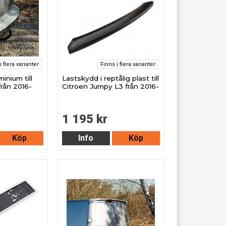
i flera varianter
Finns i flera varianter
inium till
Lastskydd i reptålig plast till
rån 2016-
Citroen Jumpy L3 från 2016-
1 195 kr
Köp
Info
Köp