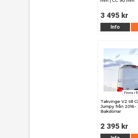
mm | CC 90 mm
3 495 kr
Info
Finns i f
Takvinge V2 till C
Jumpy från 2016- 
Bakdörrar
2 395 kr
Info