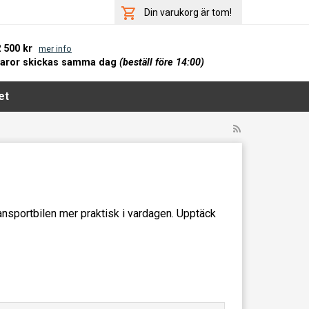
Din varukorg är tom!
2 500 kr
mer info
varor skickas samma dag
(beställ före 14:00)
et
ransportbilen mer praktisk i vardagen. Upptäck