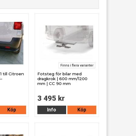
Finns i flera varianter
 till Citroen
Fotsteg för bilar med
6-
dragkrok | 600 mm/1200
mm | CC 90 mm
3 495 kr
Köp
Info
Köp