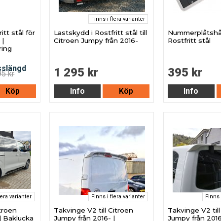
Finns i flera varianter
itt stål för
Lastskydd i Rostfritt stål till
Nummerplåtshål
 |
Citroen Jumpy från 2016-
Rostfritt stål
ring
1 295 kr
395 kr
95 kr
Köp
Info
Köp
Info
lera varianter
Finns i flera varianter
Finns 
itroen
Takvinge V2 till Citroen
Takvinge V2 till
| Baklucka
Jumpy från 2016- |
Jumpy från 2016