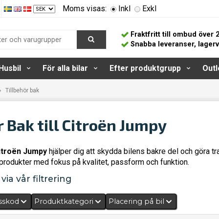
Moms visas:
Inkl
Exkl
Fraktfritt till ombud över 
Snabba leveranser, lager
Husbil
För alla bilar
Efter produktgrupp
Outl
Tillbehör bak
r Bak till Citroën Jumpy
 Citroën Jumpy
hjälper dig att skydda bilens bakre del och göra t
rodukter med fokus på kvalitet, passform och funktion.
via vår filtrering
sskod
Produktkategori
Placering på bil