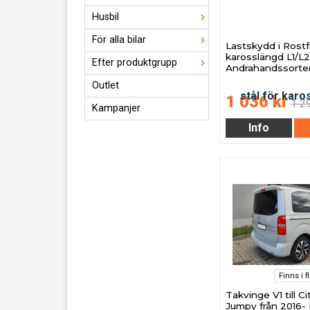
Husbil
För alla bilar
Lastskydd i Rostfr
karosslängd L1/L2
Efter produktgrupp
Andrahandssorte
Outlet
1 036 kr
1 2
Kampanjer
Info
Finns i f
Takvinge V1 till C
Jumpy från 2016- 