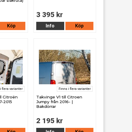
ar bakruta)
3 395 kr
Köp
Info
Köp
i flera varianter
Finns i flera varianter
ll Citroën
Takvinge V1 till Citroen
7-2015
Jumpy från 2016- |
Bakdörrar
2 195 kr
Köp
Info
Köp