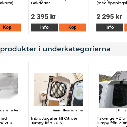
akruta)
Bakdörrar
(med öppningsb
2 395 kr
2 295 kr
Köp
Info
Köp
Info
 produkter i underkategorierna
lera varianter
Finns i flera varianter
Finns 
 med
Inbrottsgaller till Citroën
Takvinge V2 till
m/1200
Jumpy från 2016-
Jumpy från 2016