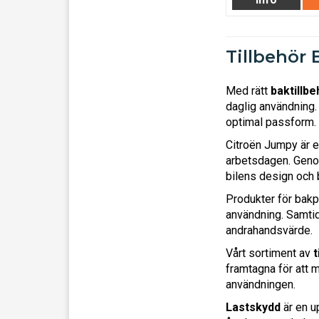
Tillbehör 
Med rätt
baktillbe
daglig användning.
optimal passform.
Citroën Jumpy är e
arbetsdagen. Genom
bilens design och bi
Produkter för bakpa
användning. Samtidig
andrahandsvärde.
Vårt sortiment av
t
framtagna för att 
användningen.
Lastskydd
är en u