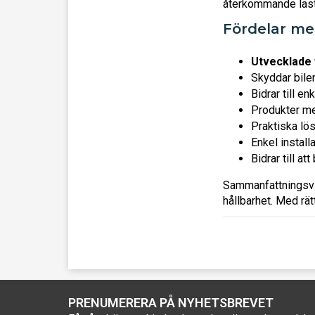
återkommande lastn
Fördelar me
Utvecklade 
Skyddar bile
Bidrar till e
Produkter me
Praktiska lös
Enkel instal
Bidrar till at
Sammanfattningsv
hållbarhet. Med rät
PRENUMERERA PÅ NYHETSBREVET