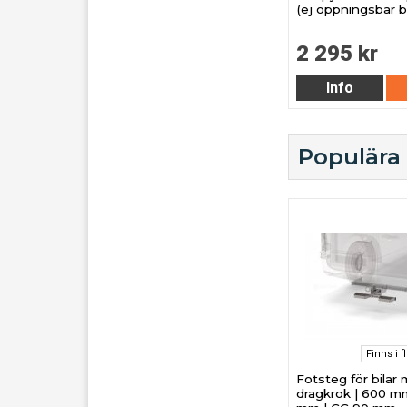
(ej öppningsbar b
2 295 kr
Info
Populära
Finns i f
Fotsteg för bilar
dragkrok | 600 m