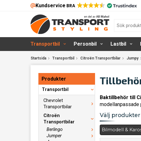
Kundservice
BRA
Transportbil
Personbil
Lastbil
Startsida
Transportbil
Citroën Transportbilar
Jumpy
Tillbehö
Produkter
Transportbil
Baktillbehör till
Chevrolet
modellanpassade p
Transportbilar
Välj produkter 
Citroën
Transportbilar
Berlingo
Bilmodell & Karo
Jumper