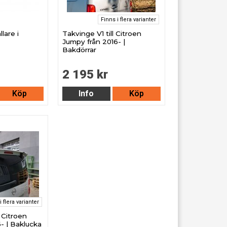
Finns i flera varianter
lare i
Takvinge V1 till Citroen
Jumpy från 2016- |
Bakdörrar
2 195 kr
Köp
Info
Köp
i flera varianter
 Citroen
- | Baklucka