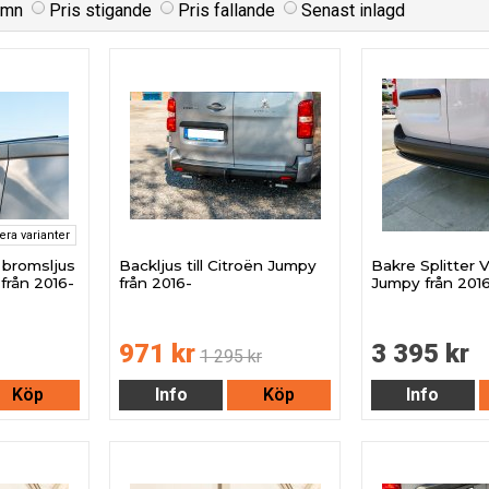
amn
Pris stigande
Pris fallande
Senast inlagd
lera varianter
bromsljus
Backljus till Citroën Jumpy
Bakre Splitter V1
 från 2016-
från 2016-
Jumpy från 201
971 kr
3 395 kr
1 295 kr
Köp
Info
Köp
Info