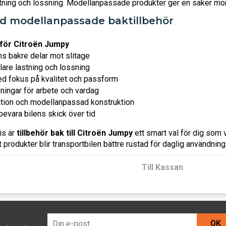
ing och lossning. Modellanpassade produkter ger en säker monte
d modellanpassade baktillbehör
för Citroën Jumpy
ns bakre delar mot slitage
nklare lastning och lossning
d fokus på kvalitet och passform
ningar för arbete och vardag
lation och modellanpassad konstruktion
t bevara bilens skick över tid
is är
tillbehör bak till Citroën Jumpy
ett smart val för dig som v
t produkter blir transportbilen bättre rustad för daglig användnin
Till Kassan
OK