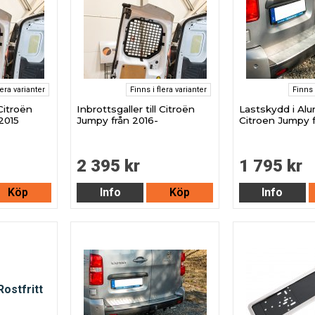
lera varianter
Finns i flera varianter
Finns 
 Citroën
Inbrottsgaller till Citroën
Lastskydd i Alum
2015
Jumpy från 2016-
Citroen Jumpy f
2 395 kr
1 795 kr
Köp
Info
Köp
Info