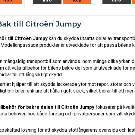
Bak till Citroën Jumpy
hör till Citroën Jumpy
kan du skydda utsatta delar av transportbi
 Modellanpassade produkter är utvecklade för att passa bilens k
n mångsidig transportbil som används inom många olika yrken där 
 att välja tillbehör för bilens bakre del som är utvecklade för
drar till ett långsiktigt skydd.
rtiet hjälper till att skydda lackerade ytor mot repor, stötar och
t blir bilen enklare att hålla i gott skick, vilket bidrar till ett me
illbehör för bakre delen till Citroën Jumpy
fokuserar på kvalit
möta behoven hos både företag och privatpersoner som vill skydd
ppskattad lösning för att skydda stötfångarens ovansida och last